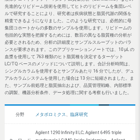
先進的なリピドーム技術を使用してヒトのリピドームを集団レベ
ルで研究することにより、研究者は疾病状態と脂質代謝の関係を
精査できるようになりました。このような研究では、必然的に母
集団コホートからの多数のサンプルを使用します。リピドームの
包括的な実態を把握するためには、数百の異なる脂質種の分析が
必要とされるため、分析の詳細度とサンプルスループットのバラ
ンスが要求されます。このアプリケーションノートでは、10 μL の
血漿を使用して 763 種類のヒト脂質種を決定するターゲット
LC/TQ ベースのメソッドについて説明します。合計分析時間は、
シングルカラムを使用するとサンプルあたり 16 分でしたが、デュ
アルカラムシステムを使用した場合は 13 分に短縮されました。ま
た、サンプル前処理と脂質抽出および、品質管理戦略、内部標準
の調製、機器分析条件、データ処理に関する考察も行いました。
分野
メタボロミクス
、
臨床研究
Agilent 1290 Infinity II LC; Agilent 6495 triple