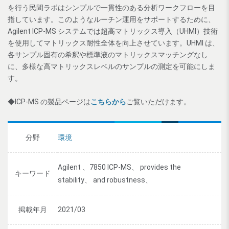
を行う民間ラボはシンプルで一貫性のある分析ワークフローを目
指しています。このようなルーチン運用をサポートするために、
Agilent ICP-MS システムでは超高マトリックス導入（UHMI）技術
を使用してマトリックス耐性全体を向上させています。UHMI は、
各サンプル固有の希釈や標準液のマトリックスマッチングなし
に、多様な高マトリックスレベルのサンプルの測定を可能にしま
す。
◆ICP-MS の製品ページは
こちらから
ご覧いただけます。
分野
環境
Agilent 、7850 ICP-MS、 provides the
キーワード
stability、 and robustness、
掲載年月
2021/03