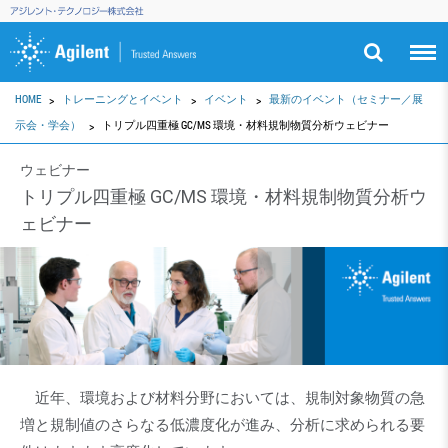
HOME
トレーニングとイベント
イベント
最新のイベント（セミナー／展
示会・学会）
トリプル四重極 GC/MS 環境・材料規制物質分析ウェビナー
ウェビナー
トリプル四重極 GC/MS 環境・材料規制物質分析ウ
ェビナー
近年、環境および材料分野においては、規制対象物質の急
増と規制値のさらなる低濃度化が進み、分析に求められる要