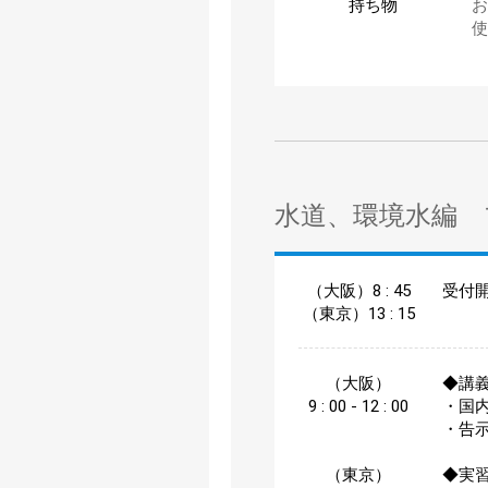
持ち物
お
使
水道、環境水編 
（大阪）8 : 45
受付
（東京）13 : 15
（大阪）
◆講義
9 : 00 - 12 : 00
・国
・告
（東京）
◆実習