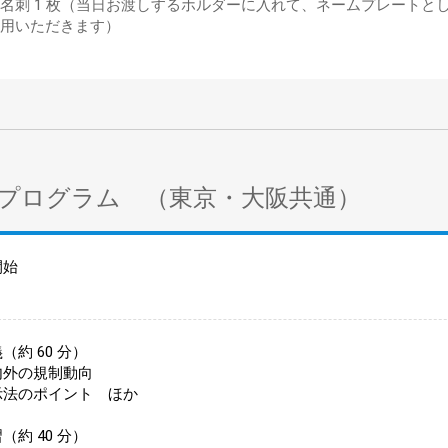
名刺 1 枚（当日お渡しするホルダーに入れて、ネームプレートと
用いただきます）
プログラム （東京・大阪共通）
開始
（約 60 分）
内外の規制動向
示法のポイント ほか
（約 40 分）