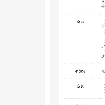
水
食
会場
【
ア
（
【
ア
（
タ
参加費
定員
【
【