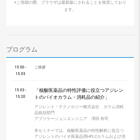
※ご視聴の際、ブラウザは最新版にされることを推奨しており
ます。
プログラム
15:00 -
ご挨拶
15:03
「核酸医薬品の特性評価に役立つアジレン
15:03 -
15:20
トのバイオカラム・消耗品の紹介」
アジレント・テクノロジー株式会社 カラム消耗
品統括部門
アプリケーションエンジニア 澤田 有司
本セミナーでは、核酸医薬品の特性解析に役立つ
アジレントのバイオ医薬品用HPLCカラムおよび消