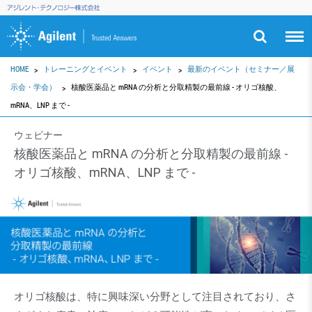
HOME
トレーニングとイベント
イベント
最新のイベント（セミナー／展
示会・学会）
核酸医薬品と mRNA の分析と分取精製の最前線 - オリゴ核酸、
mRNA、LNP まで -
ウェビナー
核酸医薬品と mRNA の分析と分取精製の最前線 -
オリゴ核酸、mRNA、LNP まで -
オリゴ核酸は、特に興味深い分野として注目されており、さ