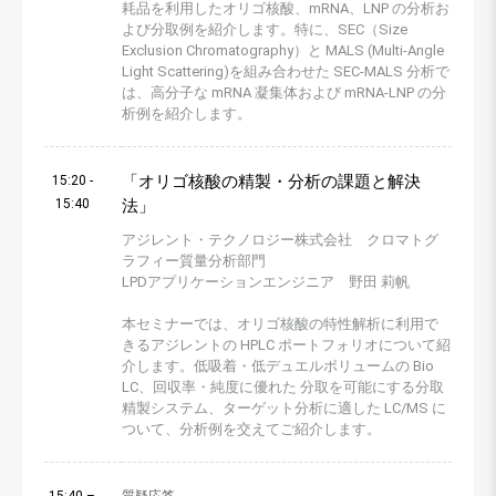
耗品を利用したオリゴ核酸、mRNA、LNP の分析お
よび分取例を紹介します。特に、SEC（Size
Exclusion Chromatography）と MALS (Multi-Angle
Light Scattering)を組み合わせた SEC-MALS 分析で
は、高分子な mRNA 凝集体および mRNA-LNP の分
析例を紹介します。
「オリゴ核酸の精製・分析の課題と解決
15:20 -
15:40
法」
アジレント・テクノロジー株式会社 クロマトグ
ラフィー質量分析部門
LPDアプリケーションエンジニア 野田 莉帆
本セミナーでは、オリゴ核酸の特性解析に利用で
きるアジレントの HPLC ポートフォリオについて紹
介します。低吸着・低デュエルボリュームの Bio
LC、回収率・純度に優れた 分取を可能にする分取
精製システム、ターゲット分析に適した LC/MS に
ついて、分析例を交えてご紹介します。
15:40 –
質疑応答