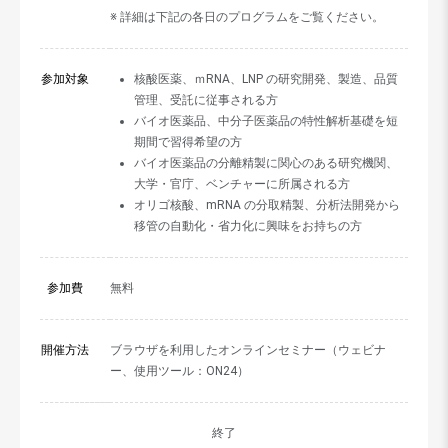
※ 詳細は下記の各日のプログラムをご覧ください。
参加対象
核酸医薬、ｍRNA、LNP の研究開発、製造、品質
管理、受託に従事される方
バイオ医薬品、中分子医薬品の特性解析基礎を短
期間で習得希望の方
バイオ医薬品の分離精製に関心のある研究機関、
大学・官庁、ベンチャーに所属される方
オリゴ核酸、mRNA の分取精製、分析法開発から
移管の自動化・省力化に興味をお持ちの方
参加費
無料
開催方法
ブラウザを利用したオンラインセミナー（ウェビナ
ー、使用ツール：ON24）
終了