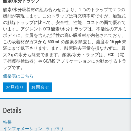
酸素/水分トラップ
酸素/水分吸着材の組み合わせにより、1 つのトラップで 2 つの
機能が実現します。このトラップは再充填不可ですが、加熱式
の触媒トラップに比べて、安全性、性能、コストの面で優れて
います。アジレント OT3 酸素/水分トラップは、不活性のアルミ
ボディに、金属を含んだ活性の高い吸着材が内包されており、
この吸着材がガスから 500 mL の酸素を除去し、濃度を 15 ppb 未
満にまで低下させます。また、酸素除去容量を損なわずに、最
大 2 g の水分も除去できます。酸素/水分トラップは、ECD （電
子捕獲型検出器）や GC/MS アプリケーションにお勧めするトラ
ップです。
価格表はこちら
お見積り
お問合せ
Details
特長
インフォメーション
ライブラリ