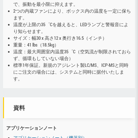
で、振動を最小限に抑えます。
2つの内蔵ファンにより、ボックス内の温度を一定に保ち
ます。
温度が上限の35゜Cを越えると、LEDランプと警報音によ
り知らせます。
サイズ：幅30 x 高さ12 x 奥行き16.5（インチ）
重量：41 lbs（18.5kg）
温度：最大周囲室内温度35゜C（空気流が制限されておら
ず、循環もしていない場合）
標準1年保証。新規のアジレント製LC/MS、ICP-MSと同時
にご注文の場合には、システムと同時に据付いたしま
す。
資料
アプリケーションノート
アプリケーションノート（機器別）