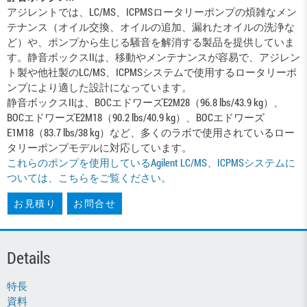
アジレントでは、LC/MS、ICPMSロータリーポンプの煩雑なメン
テナンス（オイル交換、オイルの追加、漏れたオイルの洗浄な
ど）や、ポンプから生じる騒音を解消する製品を提供していま
す。静音ボックスIIは、移動やメンテナンスが容易で、アジレン
ト製や他社製のLC/MS、ICPMSシステムで使用するロータリーポ
ンプにより適した設計になっています。
静音ボックスIIは、BOCエドワーズE2M28（96.8 lbs/43.9 kg）、
BOCエドワーズE2M18（90.2 lbs/40.9 kg）、BOCエドワーズ
E1M18（83.7 lbs/38 kg）など、多くのラボで使用されているロー
タリーポンプモデルに対応しています。
これらのポンプを使用しているAgilent LC/MS、ICPMSシステムに
ついては、こちらをご覧ください。
お見積り
お問合せ
Details
特長
資料