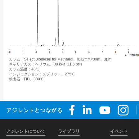
カラム：Select Biodiesel for Methanol、0.32mm×30m、3μm
キャリアガス：ヘリウム、80 kPa (11.6 psi)
カラム温度：40℃
インジェクション：スプリット、275℃
検出器：FID、300℃
アジレントについて
ライブラリ
イベント