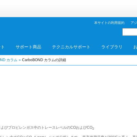
本サイトの利用規約
ア
ント
サポート商品
テクニカルサポート
ライブラリ
OND カラム
CarboBOND カラムの詳細
よびプロピレンガス中のトレースレベルのCOおよびCO
2