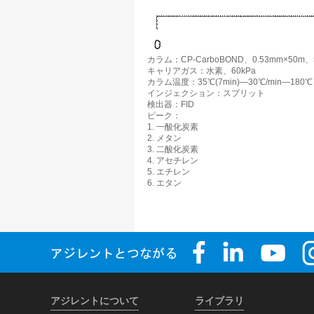
カラム：CP-CarboBOND、0.53mm×50m、
キャリアガス：水素、60kPa
カラム温度：35℃(7min)―30℃/min―180℃
インジェクション：スプリット
検出器：FID
ピーク：
1. 一酸化炭素
2. メタン
3. 二酸化炭素
4. アセチレン
5. エチレン
6. エタン
アジレントについて
ライブラリ