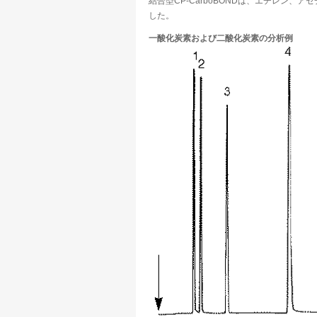
結合型CP-CarboBONDは、エチレン、ア
した。
一酸化炭素および二酸化炭素の分析例