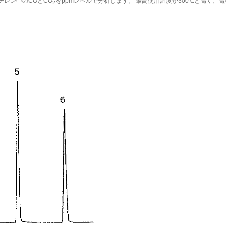
セチレン中のCOとCO
をppmレベルで分析します。 最高使用温度が300℃と高く
2