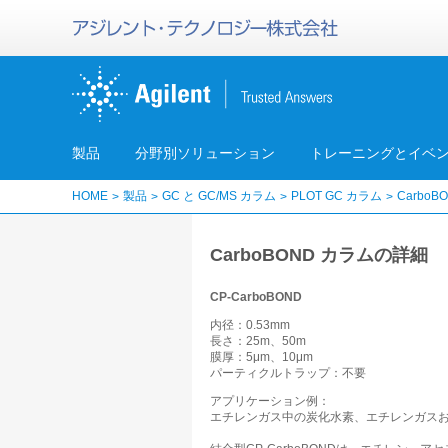
製品
分野別ソリューション
トレーニングとイベ
HOME
製品
GC と GC/MS カラム
PLOT GC カラム
CarboB
CarboBOND カラムの詳細
CP-CarboBOND
内径：0.53mm
長さ：25m、50m
膜厚：5μm、10μm
パーティクルトラップ：不要
アプリケーション例：
エチレンガス中の炭化水素、エチレンガスお