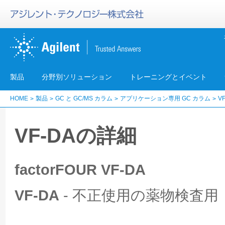
製品
分野別ソリューション
トレーニングとイベント
HOME
製品
GC と GC/MS カラム
アプリケーション専用 GC カラム
V
VF-DAの詳細
factorFOUR VF-DA
VF-DA
- 不正使用の薬物検査用