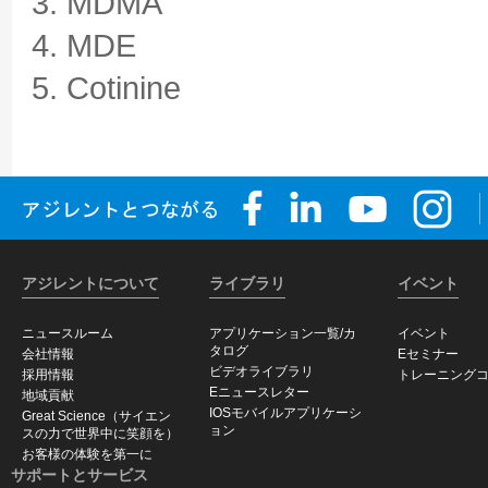
3. MDMA
4. MDE
5. Cotinine
アジレントについて
ライブラリ
イベント
ニュースルーム
アプリケーション一覧/カ
イベント
タログ
会社情報
Eセミナー
ビデオライブラリ
採用情報
トレーニング
Eニュースレター
地域貢献
IOSモバイルアプリケーシ
Great Science（サイエン
ョン
スの力で世界中に笑顔を）
お客様の体験を第一に
サポートとサービス