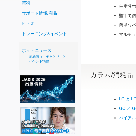
資料
生産性/
サポート情報/商品
堅牢で信
ビデオ
簡単なバ
トレーニング&イベント
マルチラ
ホットニュース
最新情報
キャンペーン
イベント情報
カラム/消耗品
LC と L
GC と 
バイアル