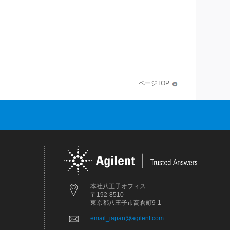
ページTOP
本社八王子オフィス
〒192-8510
東京都八王子市高倉町9-1
email_japan@agilent.com