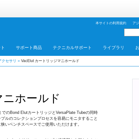
本サイトの利用規約
ア
ント
サポート商品
テクニカルサポート
ライブラリ
アクセサリ
VacElut カートリッジマニホールド
ッジマニホールド
Bond ElutカートリッジとVersaPlate Tubeの同時
ンプルのコレクションプロセスを容易にモニタすること
に狭いベンチスペースでご使用いただけます。