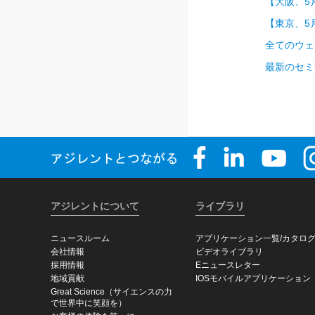
【大阪、5
【東京、5
全てのウェ
最新のセミ
アジレントについて
ライブラリ
ニュースルーム
アプリケーション一覧/カタロ
会社情報
ビデオライブラリ
採用情報
Eニュースレター
地域貢献
IOSモバイルアプリケーション
Great Science（サイエンスの力
で世界中に笑顔を）