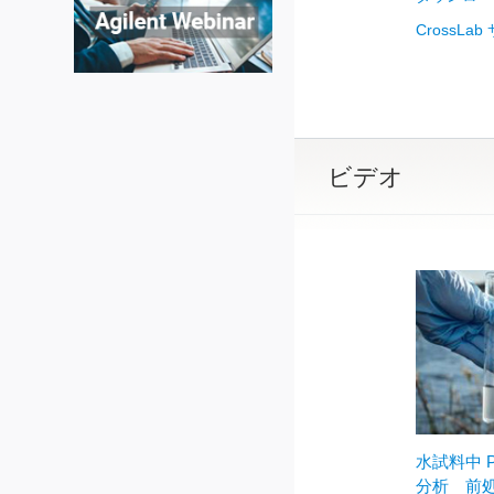
CrossLa
ビデオ
水試料中 
分析 前