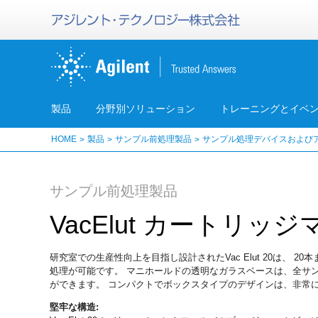
製品
分野別ソリューション
トレーニングとイベ
HOME
製品
サンプル前処理製品
サンプル処理デバイスおよび
サンプル前処理製品
VacElut カートリ
研究室での生産性向上を目指し設計されたVac Elut 20は、 20本までの
処理が可能です。 マニホールドの透明なガラスベースは、全サ
ができます。 コンパクトでボックスタイプのデザインは、非常
堅牢な構造: