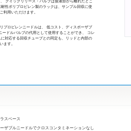
ゲージ、 クイックリリース・バルブは接液部から離れたとこ
媒耐性ポリプロピレン製のラックは、サンプル回収に使
ご利用いただけます。
リプロピレンニードルは、 低コスト、ディスポーザブ
ニードルバルブの代用として使用することができ、 コレ
れに対応する回収チューブとの同定も、リッドと内部の
います。
ラスベース
ーザブルニードルでクロスコンタミネーションなし