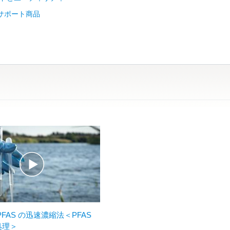
b サポート商品
PFAS の迅速濃縮法＜PFAS
処理＞