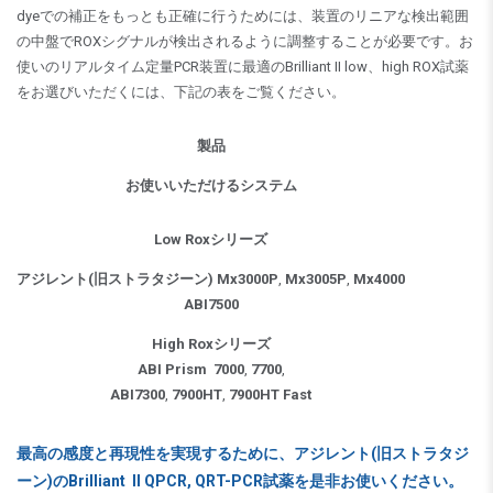
dyeでの補正をもっとも正確に行うためには、装置のリニアな検出範囲
の中盤でROXシグナルが検出されるように調整することが必要です。お
使いのリアルタイム定量PCR装置に最適のBrilliant II low、high ROX試薬
をお選びいただくには、下記の表をご覧ください。
製品
お使いいただけるシステム
Low Roxシリーズ
アジレント(旧ストラタジーン) Mx3000P
,
Mx3005P
,
Mx4000
ABI7500
High Roxシリーズ
ABI Prism
7000
,
7700
,
ABI7300
,
7900HT
,
7900HT Fast
最高の感度と再現性を実現するために、アジレント(旧ストラタジ
ーン)のBrilliant II QPCR, QRT-PCR試薬を是非お使いください。