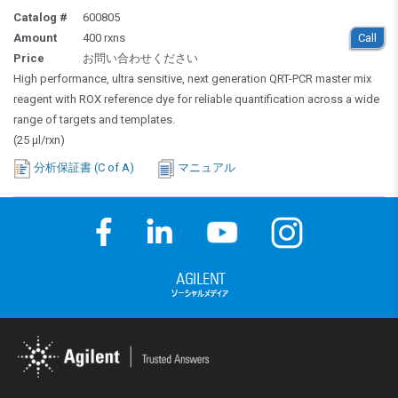
Catalog #
600805
Amount
400 rxns
Call
Price
お問い合わせください
High performance, ultra sensitive, next generation QRT-PCR master mix
reagent with ROX reference dye for reliable quantification across a wide
range of targets and templates.
(25 µl/rxn)
分析保証書 (C of A)
マニュアル