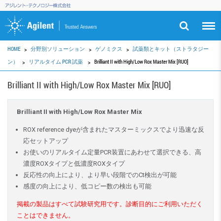
HOME
分野別ソリューション
ゲノミクス
試薬類とキット（ストラタジー
ン）
リアルタイム PCR 試薬
Brilliant II with High/Low Rox Master Mix [RUO]
Brilliant II with High/Low Rox Master Mix [RUO]
Brilliant II with High/Low Rox Master Mix
ROX reference dyeが含まれたマスターミックスでより迅速な反
応セットアップ
お使いのリアルタイム定量PCR装置にあわせて選択できる、高
濃度ROXタイプと低濃度ROXタイプ
反応性の向上により、より早い段階でのCt検出が可能
感度の向上により、低コピー数の検出も可能
掲載の製品はすべて試験研究用です。診断目的にご利用いただく
ことはできません。