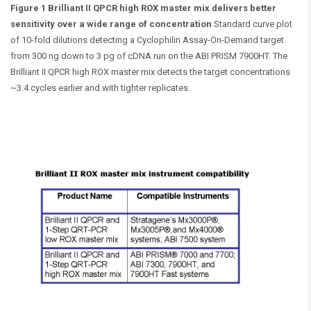
Figure 1 Brilliant II QPCR high ROX master mix delivers better
sensitivity over a wide range of concentration
Standard curve plot
of 10-fold dilutions detecting a Cyclophilin Assay-On-Demand target
from 300 ng down to 3 pg of cDNA run on the ABI PRISM 7900HT. The
Brilliant II QPCR high ROX master mix detects the target concentrations
~3.4 cycles earlier and with tighter replicates.