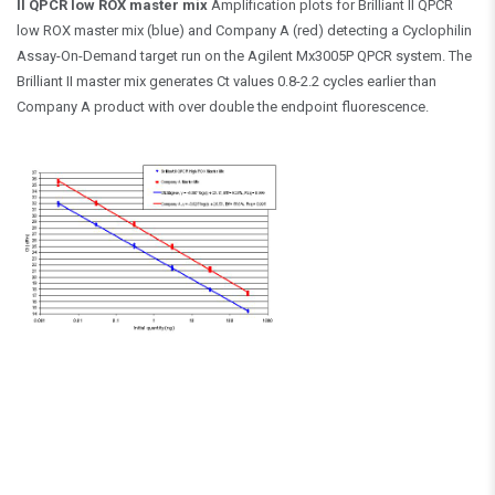
II QPCR low ROX master mix
Amplification plots for Brilliant II QPCR
low ROX master mix (blue) and Company A (red) detecting a Cyclophilin
Assay-On-Demand target run on the Agilent Mx3005P QPCR system. The
Brilliant II master mix generates Ct values 0.8-2.2 cycles earlier than
Company A product with over double the endpoint fluorescence.