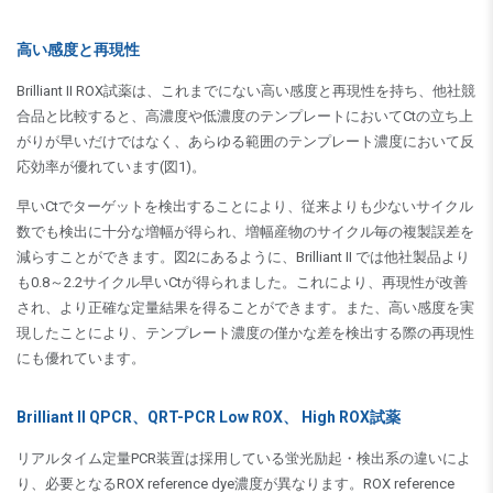
高い感度と再現性
Brilliant II ROX試薬は、これまでにない高い感度と再現性を持ち、他社競
合品と比較すると、高濃度や低濃度のテンプレートにおいてCtの立ち上
がりが早いだけではなく、あらゆる範囲のテンプレート濃度において反
応効率が優れています(図1)。
早いCtでターゲットを検出することにより、従来よりも少ないサイクル
数でも検出に十分な増幅が得られ、増幅産物のサイクル毎の複製誤差を
減らすことができます。図2にあるように、Brilliant II では他社製品より
も0.8～2.2サイクル早いCtが得られました。これにより、再現性が改善
され、より正確な定量結果を得ることができます。また、高い感度を実
現したことにより、テンプレート濃度の僅かな差を検出する際の再現性
にも優れています。
Brilliant II QPCR、QRT-PCR Low ROX、 High ROX試薬
リアルタイム定量PCR装置は採用している蛍光励起・検出系の違いによ
り、必要となるROX reference dye濃度が異なります。ROX reference