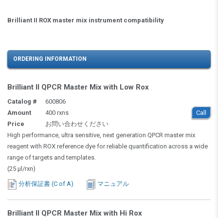
Brilliant II ROX master mix instrument compatibility
ORDERING INFORMATION
Brilliant II QPCR Master Mix with Low Rox
Catalog #
600806
Amount
400 rxns
Call
Price
お問い合わせください
High performance, ultra sensitive, next generation QPCR master mix
reagent with ROX reference dye for reliable quantification across a wide
range of targets and templates.
(25 µl/rxn)
分析保証書 (C of A)
マニュアル
Brilliant II QPCR Master Mix with Hi Rox