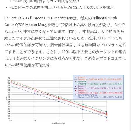
Brilliant 使用の場合よりラン時間を短縮！
低コピーでの感度を向上させるためにG, A, T, CのdNTPを採用
Brilliant II SYBR® Green QPCR Master Mixは、従来のBrilliant SYBR®
Green QPCR Master Mixと比較して2倍以上の高い傾向度があり、Ctの立
ち上がりが非常に早くなっています（図1）。本製品は、反応時間を短
縮したサイクル条件化で至適化されているため、推奨プロトコルでも
25％の時間短縮が可能で、競合他社製品よりも短時間でプログラムを終
了することができます。さらに、150 bp以下の長さのターゲットの場合
はより高速のサイクリングにも対応が可能で、この高速プロトコルでは
40％の時間短縮が可能です。