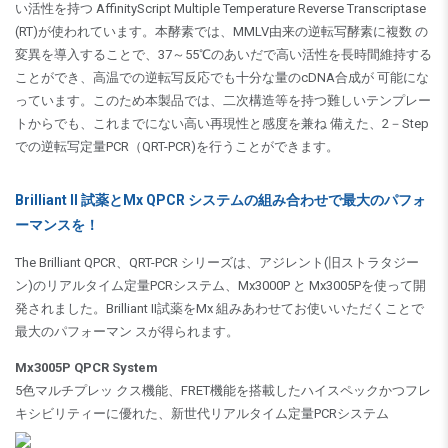
い活性を持つ AffinityScript Multiple Temperature Reverse Transcriptase
(RT)が使われています。本酵素では、MMLV由来の逆転写酵素に複数 の
変異を導入することで、37～55℃のあいだで高い活性を長時間維持する
ことができ、高温での逆転写反応でも十分な量のcDNA合成が 可能にな
っています。このため本製品では、二次構造等を持つ難しいテンプレー
トからでも、これまでにない高い再現性と感度を兼ね 備えた、2－Step
での逆転写定量PCR（QRT-PCR)を行うことができます。
Brilliant II 試薬とMx QPCR システムの組み合わせで最大のパフォ
ーマンスを！
The Brilliant QPCR、QRT-PCR シリーズは、アジレント(旧ストラタジー
ン)のリアルタイム定量PCRシステム、Mx3000P と Mx3005Pを使って開
発されました。Brilliant II試薬をMx 組みあわせてお使いいただくことで
最大のパフォーマン スが得られます。
Mx3005P QPCR System
5色マルチプレッ クス機能、FRET機能を搭載したハイスペックかつフレ
キシビリティーに優れた、新世代リアルタイム定量PCRシステム