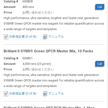
Catalog #
600828
Amount
400 rxns
Call
Price
お問い合わせください
High performance, ultra sensitive, brighter and faster next generation
SYBR® Green QPCR master mix reagent for reliable quantification across
a wide range of targets and templates.
分析保証書 (C of A)
マニュアル
Brilliant II SYBR® Green QPCR Master Mix, 10 Packs
Catalog #
600831
Amount
4,000 rxns (25 µl/rxn)
Call
Price
お問い合わせください
High performance, ultra sensitive, brighter and faster next generation
SYBR® Green QPCR master mix reagent for reliable quantification across
a wide range of targets and templates.
分析保証書 (C of A)
マニュアル