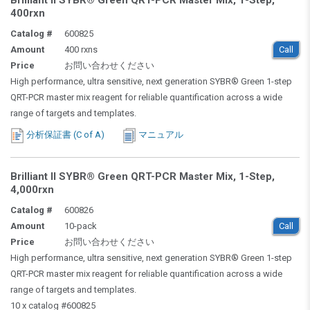
Brilliant II SYBR® Green QRT-PCR Master Mix, 1-Step,
400rxn
Catalog #
600825
Amount
400 rxns
Call
Price
お問い合わせください
High performance, ultra sensitive, next generation SYBR® Green 1-step
QRT-PCR master mix reagent for reliable quantification across a wide
range of targets and templates.
分析保証書 (C of A)
マニュアル
Brilliant II SYBR® Green QRT-PCR Master Mix, 1-Step,
4,000rxn
Catalog #
600826
Amount
10-pack
Call
Price
お問い合わせください
High performance, ultra sensitive, next generation SYBR® Green 1-step
QRT-PCR master mix reagent for reliable quantification across a wide
range of targets and templates.
10 x catalog #600825