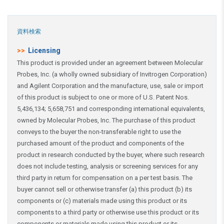
資料検索
>>
Licensing
This product is provided under an agreement between Molecular
Probes, Inc. (a wholly owned subsidiary of Invitrogen Corporation)
and Agilent Corporation and the manufacture, use, sale or import
of this product is subject to one or more of U.S. Patent Nos.
5,436,134; 5,658,751 and corresponding international equivalents,
owned by Molecular Probes, Inc. The purchase of this product
conveys to the buyer the non-transferable right to use the
purchased amount of the product and components of the
product in research conducted by the buyer, where such research
does not include testing, analysis or screening services for any
third party in return for compensation on a per test basis. The
buyer cannot sell or otherwise transfer (a) this product (b) its
components or (c) materials made using this product or its
components to a third party or otherwise use this product or its
components or materials made using this product or its