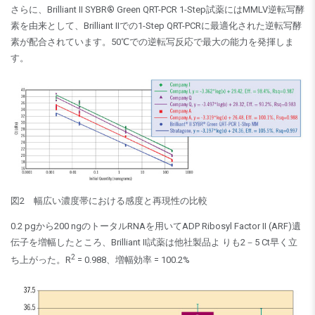
さらに、Brilliant II SYBR® Green QRT-PCR 1-Step試薬にはMMLV逆転写酵
素を由来として、Brilliant IIでの1-Step QRT-PCRに最適化された逆転写酵
素が配合されています。50℃での逆転写反応で最大の能力を発揮しま
す。
図2 幅広い濃度帯における感度と再現性の比較
0.2 pgから200 ngのトータルRNAを用いてADP Ribosyl Factor II (ARF)遺
伝子を増幅したところ、Brilliant II試薬は他社製品よ りも2－5 Ct早く立
2
ち上がった。R
= 0.988、増幅効率 = 100.2%