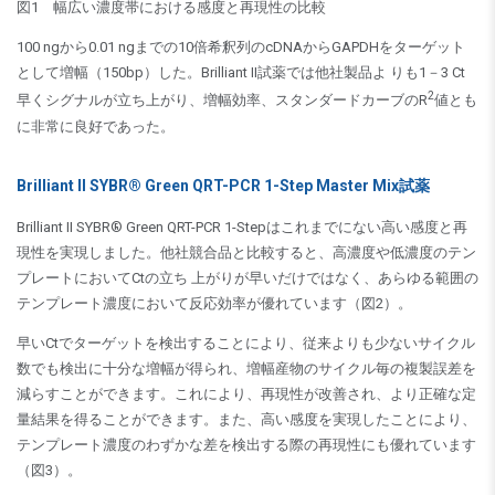
図1 幅広い濃度帯における感度と再現性の比較
100 ngから0.01 ngまでの10倍希釈列のcDNAからGAPDHをターゲット
として増幅（150bp）した。Brilliant II試薬では他社製品よ りも1－3 Ct
2
早くシグナルが立ち上がり、増幅効率、スタンダードカーブのR
値とも
に非常に良好であった。
Brilliant II SYBR® Green QRT-PCR 1-Step Master Mix試薬
Brilliant II SYBR® Green QRT-PCR 1-Stepはこれまでにない高い感度と再
現性を実現しました。他社競合品と比較すると、高濃度や低濃度のテン
プレートにおいてCtの立ち 上がりが早いだけではなく、あらゆる範囲の
テンプレート濃度において反応効率が優れています（図2）。
早いCtでターゲットを検出することにより、従来よりも少ないサイクル
数でも検出に十分な増幅が得られ、増幅産物のサイクル毎の複製誤差を
減らすことができます。これにより、再現性が改善され、より正確な定
量結果を得ることができます。また、高い感度を実現したことにより、
テンプレート濃度のわずかな差を検出する際の再現性にも優れています
（図3）。