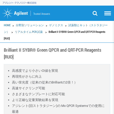
HOME
分野別ソリューション
ゲノミクス
試薬類とキット（ストラタジー
ン）
リアルタイム PCR 試薬
Brilliant II SYBR® Green QPCR and QRT-PCR Reagents
[RUO]
Brilliant II SYBR® Green QPCR and QRT-PCR Reagents
[RUO]
高感度でより小さいCt値を実現
再現性がさらに向上
高い蛍光度（従来の従来のBrilliantの2倍！）
高速サイクリング可能
さまざまなテンプレートに対応可能
より正確な定量実験結果を実現
アジレント(旧ストラタジーン)の Mx QPCR Systemsでの使用に
最適