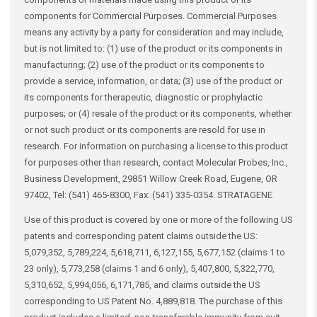
components for Commercial Purposes. Commercial Purposes
means any activity by a party for consideration and may include,
but is not limited to: (1) use of the product or its components in
manufacturing; (2) use of the product or its components to
provide a service, information, or data; (3) use of the product or
its components for therapeutic, diagnostic or prophylactic
purposes; or (4) resale of the product or its components, whether
or not such product or its components are resold for use in
research. For information on purchasing a license to this product
for purposes other than research, contact Molecular Probes, Inc.,
Business Development, 29851 Willow Creek Road, Eugene, OR
97402, Tel: (541) 465-8300, Fax: (541) 335-0354. STRATAGENE
Use of this product is covered by one or more of the following US
patents and corresponding patent claims outside the US:
5,079,352, 5,789,224, 5,618,711, 6,127,155, 5,677,152 (claims 1 to
23 only), 5,773,258 (claims 1 and 6 only), 5,407,800, 5,322,770,
5,310,652, 5,994,056, 6,171,785, and claims outside the US
corresponding to US Patent No. 4,889,818. The purchase of this