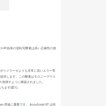
LV-RT由来の逆転写酵素は高い正確性の他
DNAポリメラーゼよりも非常に高いエラー率
を提供します。この酵素はモロニーマウス
マンス発揮すように構築されました。
性をもちます(図1)。
に重要です。 AccuScript RT は特