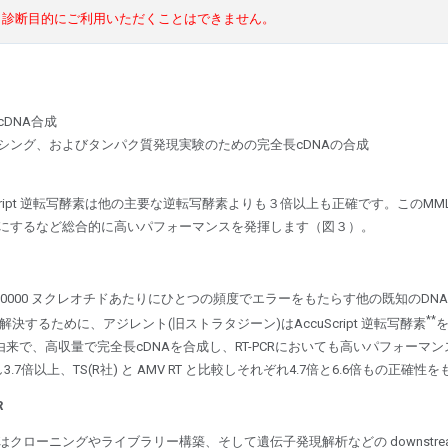
。診断目的にご利用いただくことはできません。
 cDNA合成
シング、およびタンパク質発現実験のための完全長cDNAの合成
Script 逆転写酵素は他の主要な逆転写酵素よりも３倍以上も正確です。このMM
を可能にするなど総合的に高いパフォーマンスを発揮します（図３）。
500～30000 ヌクレオチドあたりにひとつの頻度でエラーをもたらす他の既知の
**
決するために、アジレント(旧ストラタジーン)はAccuScript 逆転写酵素
T)由来で、高収量で完全長cDNAを合成し、RT-PCRにおいても高いパフォー
I社)と比較し3.7倍以上、TS(R社) と AMV RT と比較しそれぞれ4.7倍と6.6倍もの正確
R
クローニングやライブラリー構築、そして遺伝子発現解析などの downstream 用途