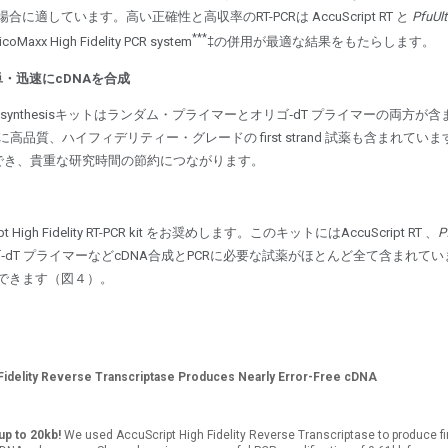
適しています。高い正確性と高収率のRT-PCRは AccuScript RT と
PfuUlt
***
xx High Fidelity PCR system
‡の併用が最適な結果をもたらします。
り簡単・迅速にcDNAを合成
 synthesis
キットはランダム・プライマーとオリゴ‐dT プライマーの両方が
に高品質、ハイフィデリティー・グレードの first strand 試薬も含まれ
ができ、貴重な研究時間の節約につながります。
igh Fidelity RT-PCR kit をお奨めします。このキットにはAccuScript RT 、
P
‐dT プライマーなどcDNA合成とPCRに必要な試薬がほとんど全て含まれてい
できます（図４）。
 Fidelity Reverse Transcriptase Produces Nearly Error-Free cDNA
up to 20kb!
We used AccuScript High Fidelity Reverse Transcriptase to produce f