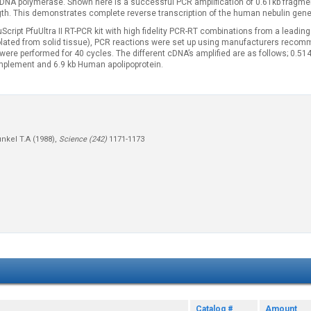
 DNA polymerase. Shown here is a successful PCR amplification of 0.61kb fragmen
ngth. This demonstrates complete reverse transcription of the human nebulin gen
cript PfuUltra II RT-PCR kit with high fidelity PCR-RT combinations from a leadin
solated from solid tissue), PCR reactions were set up using manufacturers reco
ere performed for 40 cycles. The different cDNA’s amplified are as follows; 0.51
mplement and 6.9 kb Human apolipoprotein.
unkel T.A
(
1988
),
Science (242)
1171-1173
Catalog #
Amount