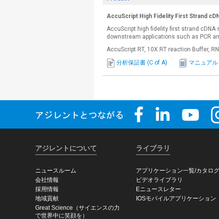
AccuScript High Fidelity First Strand cD
AccuScript high fidelity first strand cDNA
downstream applications such as PCR ampl
AccuScript RT, 10X RT reaction Buffer, R
分析保証書 (C of A)
マニュアル
アジレントについて
ライブラリ
ニュースルーム
アプリケーション一覧/カタロ
会社情報
ビデオライブラリ
採用情報
Eニュースレター
地域貢献
IOSモバイルアプリケーション
Great Science（サイエンスの力
で世界中に笑顔を）