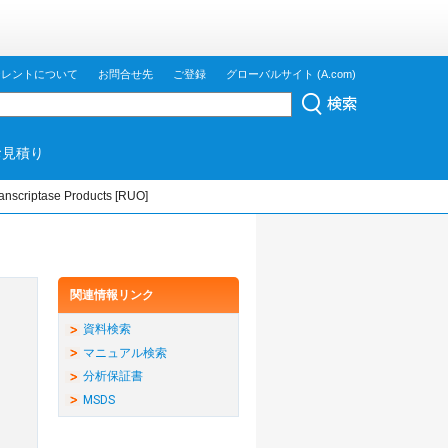
ジレントについて
お問合せ先
ご登録
グローバルサイト (A.com)
お見積り
ranscriptase Products [RUO]
関連情報リンク
資料検索
マニュアル検索
分析保証書
MSDS