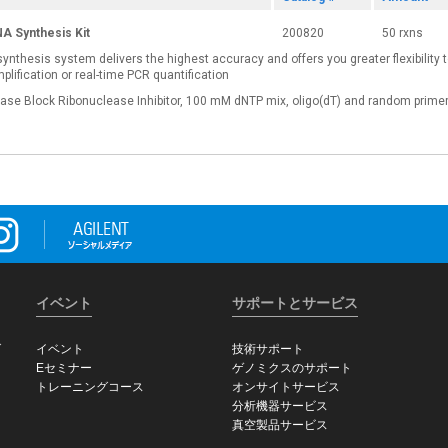
NA Synthesis Kit
200820
50 rxns
 synthesis system delivers the highest accuracy and offers you greater flexibility
ification or real-time PCR quantification
Nase Block Ribonuclease Inhibitor, 100 mM dNTP mix, oligo(dT) and random primers
イベント
サポートとサービス
グ
イベント
技術サポート
Eセミナー
ゲノミクスのサポート
トレーニングコース
オンサイトサービス
分析機器サービス
真空製品サービス