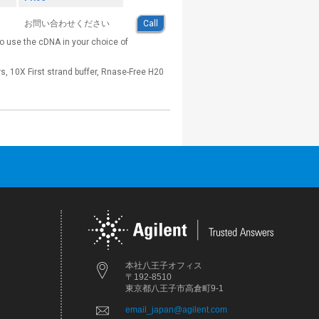
お問い合わせください
Call
 to use the cDNA in your choice of
, 10X First strand buffer, Rnase-Free H20
本社八王子オフィス
〒192-8510
東京都八王子市高倉町9-1
email_japan@agilent.com