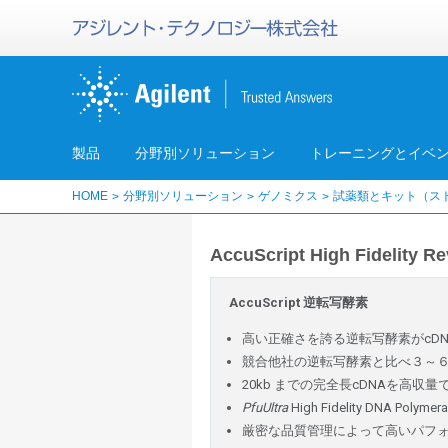
製品
分野別ソリューション
トレーニングとイベ
HOME
分野別ソリューション
ゲノミクス
試薬類とキット（ス
AccuScript High Fidelity R
AccuScript 逆転写酵素
高い正確さを誇る逆転写酵素がcD
競合他社の逆転写酵素と比べ３～
20kb までの完全長cDNAを高収量
PfuUltra
High Fidelity DNA
厳密な品質管理によって高いパフォ