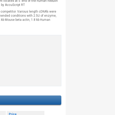
t located at 5’ end of the human nebulin
e by AccuScript RT
g competitor. Various length cDNA’s were
mmended conditions with 2.5U of enzyme,
4 kb Mouse beta actin, 1.8 kb Human
Price