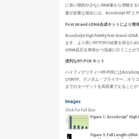
に長い標的や少ないRNA量から増幅する場合に
量が必要な場合には、AccuScript RT と PicoMa
First strand cDNA合成キットによ
AccuScript high fidelity first strand cDNA
ます。より良いRT-PCRの結果を得るため
cDNA反応を簡単かつ迅速に行うこと
便利なRT-PCR キット
ハイフィデリティーRT-PCRにはAccuScript H
びdNTP、ランダム・プライマー、オリゴ
までのターゲットを高収量でえることが
Images
Click For Full Size
Figure 1: AccuScript" High
Figure 3: Full Length cDNA 