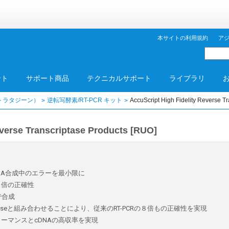
本サイトの利用規約
ア
ント
サポート商品
テクニカルサポート
ライブラリ
トラタジーン）
逆転写酵素/RT-PCR キット
AccuScript High Fidelity Reverse T
everse Transcriptase Products [RUO]
NA合成中のエラーを最小限に
６倍の正確性
で合成
 Polymeraseと組み合わせることにより、従来のRT-PCRの８倍もの正確性を実現
ーマンスとcDNAの高収率を実現