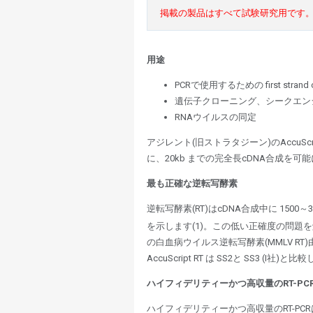
掲載の製品はすべて試験研究用です
用途
PCRで使用するための first strand
遺伝子クローニング、シークエン
RNAウイルスの同定
アジレント(旧ストラタジーン)のAccu
に、20kb までの完全長cDNA合成
最も正確な逆転写酵素
逆転写酵素(RT)はcDNA合成中に 1
を示します(1)。この低い正確度の問題を解
の白血病ウイルス逆転写酵素(MMLV R
AccuScript RT は SS2と SS3 (
ハイフィデリティーかつ高収量のRT-PC
ハイフィデリティーかつ高収量のRT-PCRは