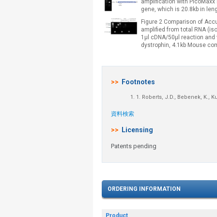
amplification with PicoMaxx
gene, which is 20.8kb in le
Figure 2 Comparison of AccuS
amplified from total RNA (i
1µl cDNA/50µl reaction and w
dystrophin, 4.1kb Mouse co
>>
Footnotes
1.
1. Roberts, J.D., Bebenek, K., K
資料検索
>>
Licensing
Patents pending
ORDERING INFORMATION
Product