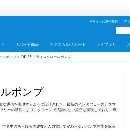
本サイトの利用規約
ア
ント
サポート商品
テクニカルサポート
ライブラリ
ールポンプ
IDP-35 ドライスクロールポンプ
ロールポンプ
制御と簡単な通信を実現するように設計された、最新のインタフェースとスマ
フリーの動作により、クリーンで汚染のない真空を実現しており、環
プは、世界中のあらゆる周波数と入力電圧で変わらないポンプ性能を保証