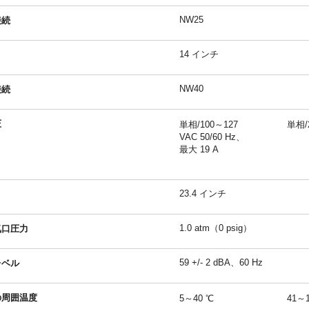
NW25
接続
14 インチ
NW40
接続
圧
単相/100～127
単相/2
VAC 50/60 Hz、
最大 19 A
23.4 インチ
1.0 atm（0 psig）
気口圧力
59 +/- 2 dBA、60 Hz
レベル
の周囲温度
5～40 ℃
41～1