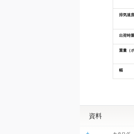
排気速度
出荷時
重量（
幅
資料
カタログ