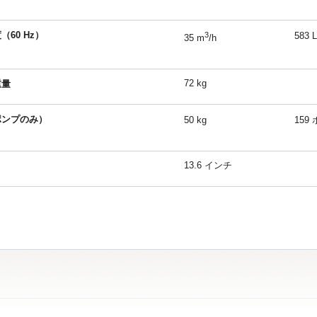
（60 Hz）
3
583 L
35 m
/h
72 kg
重量
ポンプのみ）
50 kg
159
13.6 インチ