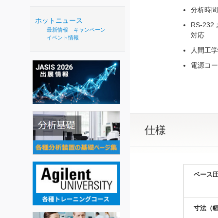
分析時間
ホットニュース
RS-23
最新情報
キャンペーン
対応
イベント情報
人間工学
電源コー
仕様
ベース圧力（
寸法（幅 