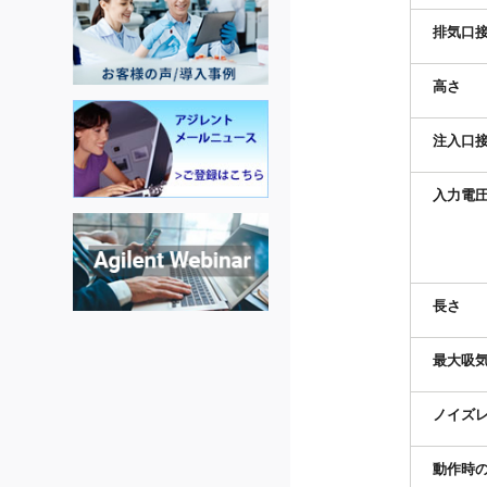
排気口
高さ
注入口
入力電
長さ
最大吸
ノイズ
動作時