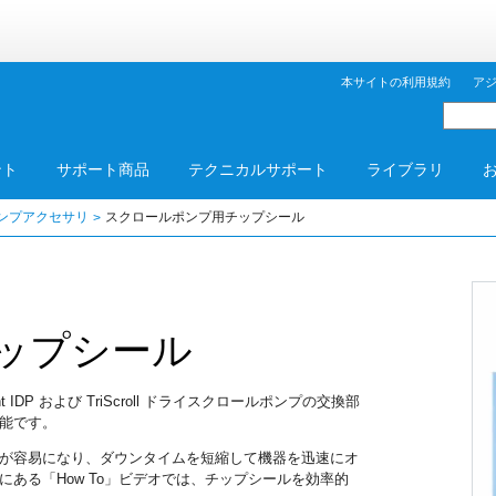
本サイトの利用規約
ア
ント
サポート商品
テクニカルサポート
ライブラリ
ンプアクセサリ
スクロールポンプ用チップシール
ップシール
 IDP および TriScroll ドライスクロールポンプの交換部
能です。
が容易になり、ダウンタイムを短縮して機器を迅速にオ
ある「How To」ビデオでは、チップシールを効率的