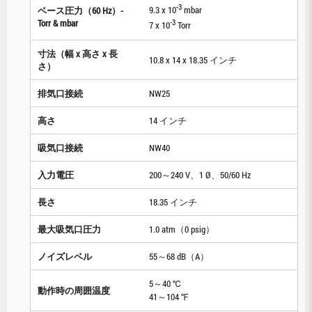
-3
9.3 x 10
mbar
ベース圧力（60 Hz）-
Torr & mbar
-3
7 x 10
Torr
寸法（幅 x 高さ x 長
10.8 x 14 x 18.35 インチ
さ）
排気口接続
NW25
高さ
14 インチ
吸気口接続
NW40
入力電圧
200～240 V、1 Ø、50/60 Hz
長さ
18.35 インチ
最大吸気口圧力
1.0 atm（0 psig）
ノイズレベル
55～68 dB（A）
5～40 ℃
動作時の周囲温度
41～104 ℉