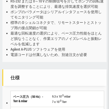
RS-232 または 0～10 V の制御信号を介してポンプの回転速
度を調整することにより、最適な排気速度を選択可能
ポンプのパラメータはシリアルインタフェースを使用し
てモニタリング可能
標準の D シェルコネクタで、リモートスタートとストッ
プ用の接点閉鎖が可能
最適な回転速度の選択により、ベース圧力性能をほとん
ど損なうことなく、作業エリアのノイズレベルと振動レ
ベルを低減します
Agilent A-PLUS ソフトウェアを使用
電源コードは付属しないため、別途注文が必要
仕様
-3
9.3 x 10
mbar
ベース圧力（50 Hz）-
Torr & mbar
-3
7 x 10
Torr