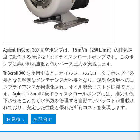
3
Agilent TriScroll 300 真空ポンプは、15 m
/h（250 L/min）の排気速
度で動作する清浄な 2 段ドライスクロールポンプです。このポ
ンプは高い排気速度と低いベース圧力を実現します。
TriScroll 300 を使用すると、オイルシール式ロータリポンプで必
要となる頻繁なメンテナンスが不要となり、規制や環境へのコ
ンプライアンスが簡素化され、オイル廃棄コストを削減できま
す。Agilent TriScroll 2 段ドライスクロールポンプには、排気を低
下させることなく水蒸気を管理する自動エアバラストが搭載さ
れており、安定した性能と優れた所有コストを実現します。
お見積り
お問合せ