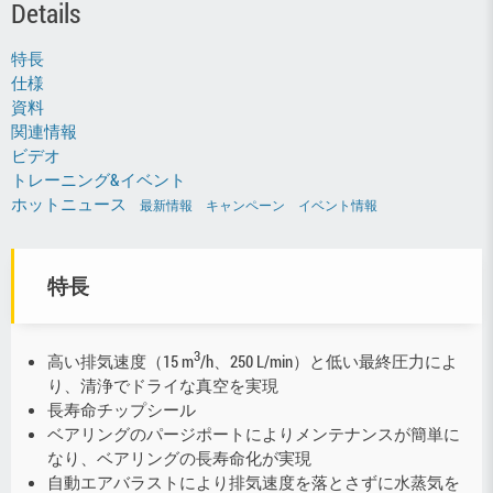
Details
特長
仕様
資料
関連情報
ビデオ
トレーニング&イベント
ホットニュース
最新情報
キャンペーン
イベント情報
特長
3
高い排気速度（15 m
/h、250 L/min）と低い最終圧力によ
り、清浄でドライな真空を実現
長寿命チップシール
ベアリングのパージポートによりメンテナンスが簡単に
なり、ベアリングの長寿命化が実現
自動エアバラストにより排気速度を落とさずに水蒸気を