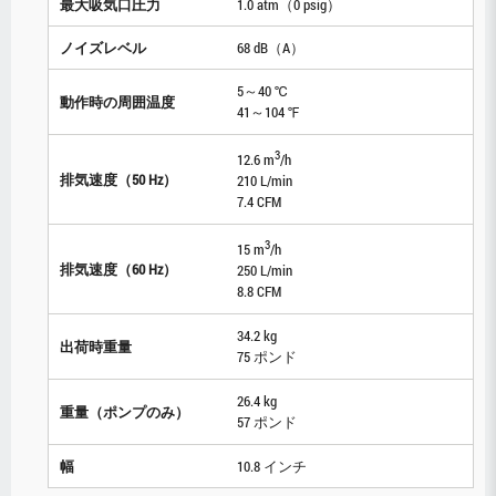
最大吸気口圧力
1.0 atm（0 psig）
ノイズレベル
68 dB（A）
5～40 ℃
動作時の周囲温度
41～104 ℉
3
12.6 m
/h
排気速度（50 Hz）
210 L/min
7.4 CFM
3
15 m
/h
排気速度（60 Hz）
250 L/min
8.8 CFM
34.2 kg
出荷時重量
75 ポンド
26.4 kg
重量（ポンプのみ）
57 ポンド
幅
10.8 インチ