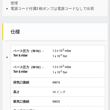
管理
電源コード付属3 相ポンプは電源コードなしで出荷
仕様
-2
1.3 x 10
mbar
ベース圧力（50 Hz）-
Torr & mbar
-2
1 x 10
Torr
-2
1.3 x 10
mbar
ベース圧力（60 Hz）-
Torr & mbar
-2
1 x 10
Torr
排気口接続
NW16
高さ
14 インチ
吸気口接続
NW25