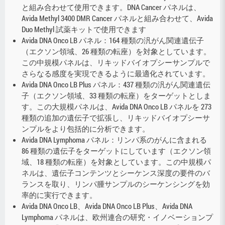
と組み合わせて使用できます。DNA Cancer パネルは、
Avida Methyl 3400 DMR Cancer パネルと組み合わせて、Avida
Duo Methyl 試薬キットで使用できます
Avida DNA Onco LB パネル：164 種類の汎がん関連遺伝子
（エクソン領域、26 種類の転座）を対象としています。
この中規模パネルは、リキッドバイオプシーサンプルで
さらなる感度を実現できるように最適化されています。
Avida DNA Onco LB Plus パネル：437 種類の汎がん関連遺伝
子（エクソン領域、33 種類の転座）をターゲットとしま
す。この大規模パネルは、Avida DNA Onco LB パネルを 273
種類の追加の遺伝子で拡張し、リキッドバイオプシーサ
ンプルをより包括的に分析できます。
Avida DNA Lymphoma パネル：リンパ系のがんに含まれる
86 種類の遺伝子をターゲットにしています（エクソン領
域、18 種類の転座）を対象としています。この中規模パ
ネルは、遺伝子コンテンツとシーケンス深度の要件のバ
ランスを取り、リンパ腫サンプルのシーケンシングを効
率的に実行できます。
Avida DNA Onco LB、Avida DNA Onco LB Plus、Avida DNA
Lymphoma パネルは、欧州連合の研究・イノベーションプ