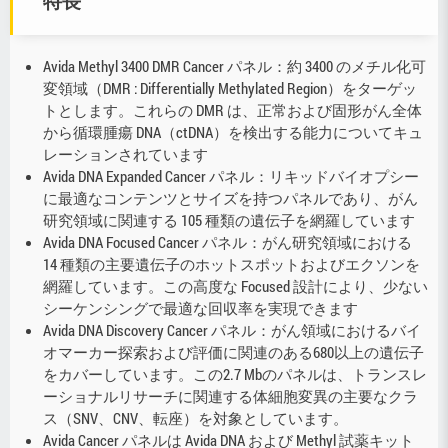
特長
Avida Methyl 3400 DMR Cancer パネル：約 3400 のメチル化可
変領域（DMR : Differentially Methylated Region）をターゲッ
トとします。これらの DMR は、正常および固形がん全体
から循環腫瘍 DNA（ctDNA）を検出する能力についてキュ
レーションされています
Avida DNA Expanded Cancer パネル：リキッドバイオプシー
に最適なコンテンツとサイズを持つパネルであり、がん
研究領域に関連する 105 種類の遺伝子を網羅しています
Avida DNA Focused Cancer パネル：がん研究領域における
14 種類の主要遺伝子のホットスポットおよびエクソンを
網羅しています。この高度な Focused 設計により、少ない
シーケンシングで最適な回収率を実現できます
Avida DNA Discovery Cancer パネル：がん領域におけるバイ
オマーカー探索および評価に関連のある680以上の遺伝子
をカバーしています。この2.7 Mbのパネルは、トランスレ
ーショナルリサーチに関連する体細胞変異の主要なクラ
ス（SNV、CNV、転座）を対象としています。
Avida Cancer パネルは Avida DNA および Methyl 試薬キット