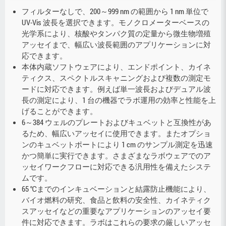
フィルターなしで、200～999 nm の範囲から 1 nm 単位で
UV-Vis 波長を選択できます。モノクロメーターベースの
光学系により、核酸やタンパク質の定量から微生物増殖
アッセイまで、幅広い波長範囲のアプリケーションに対
応できます。
本体内蔵ソフトウェアにより、エンドポイント、カイネ
ティクス、スペクトルスキャニングおよび複数の測定モ
ードに対応できます。例えば単一波長およびデュアル波
長の測定により、1 台の機器でラボ運用の効率と性能を上
げることができます。
6～384 ウェルのプレートおよびキュベットと互換性があ
るため、幅広いアッセイに使用できます。またオプショ
ンのキュベットポートにより 1 cm のサンプル測定を迅速
かつ簡単に実行できます。さまざまなラボウェアでのア
ッセイワークフローに対応できる汎用性を備えたシステ
ムです。
65 ℃までのインキュベーションと結露防止機能により、
バイオ燃料の研究、食品と飲料の安全性、カイネティク
スアッセイなどの重要なアプリケーションのアッセイ要
件に対応できます。ラボはこれらの要求の厳しいアッセ