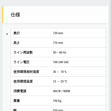
仕様
奥行
720 mm
高さ
710 mm
ライン周波数
50～60 Hz
ライン電圧
100-240 VAC
使用環境相対湿度
30 ～ 70 %
使用環境温度
15 ～ 25 ℃
消費電源
450 W / 900W
重量
100 kg
幅
620 mm