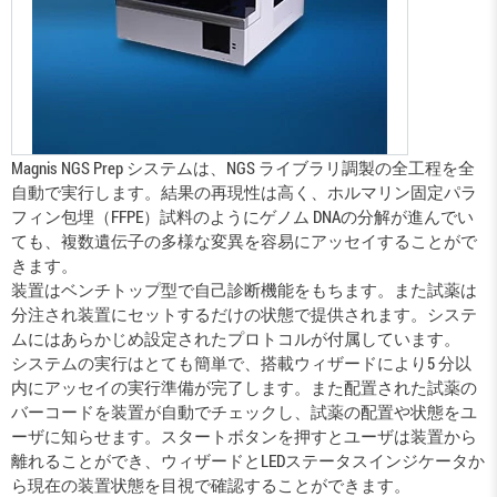
Magnis NGS Prep システムは、NGS ライブラリ調製の全工程を全
自動で実行します。結果の再現性は高く、ホルマリン固定パラ
フィン包埋（FFPE）試料のようにゲノム DNAの分解が進んでい
ても、複数遺伝子の多様な変異を容易にアッセイすることがで
きます。
装置はベンチトップ型で自己診断機能をもちます。また試薬は
分注され装置にセットするだけの状態で提供されます。システ
ムにはあらかじめ設定されたプロトコルが付属しています。
システムの実行はとても簡単で、搭載ウィザードにより5 分以
内にアッセイの実行準備が完了します。また配置された試薬の
バーコードを装置が自動でチェックし、試薬の配置や状態をユ
ーザに知らせます。スタートボタンを押すとユーザは装置から
離れることができ、ウィザードとLEDステータスインジケータか
ら現在の装置状態を目視で確認することができます。