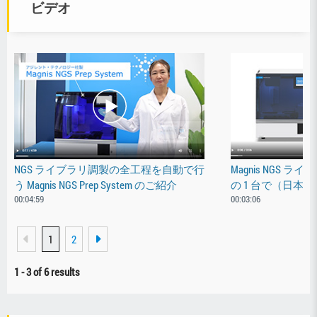
ビデオ
NGS ライブラリ調製の全工程を自動で行
Magnis NGS
う Magnis NGS Prep System のご紹介
の 1 台で（日本
00:04:59
00:03:06
1
2
1
-
3
of 6 results