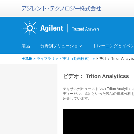
製品
分野別ソリューション
トレーニングとイベ
HOME
ライブラリ
ビデオ（動画検索）
ビデオ： Triton Ana
ビデオ： Triton Analyt
テキサス州ヒューストンの Triton Analytic
ディーゼル、原油といった製品の組成分析を手が
紹介しています。