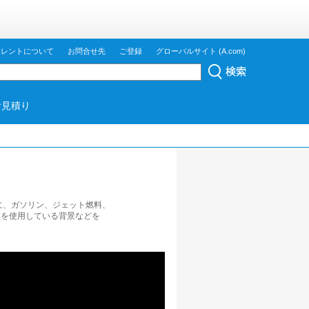
ジレントについて
お問合せ先
ご登録
グローバルサイト (A.com)
お見積り
ics は主に、ガソリン、ジェット燃料、
装置を使用している背景などを