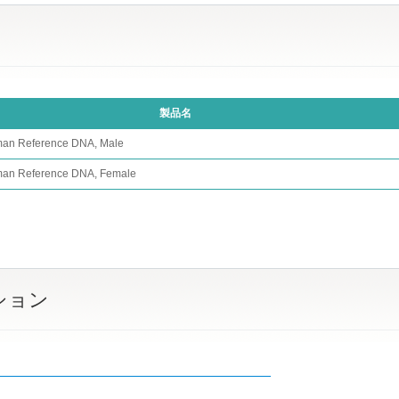
製品名
an Reference DNA, Male
an Reference DNA, Female
ション
リ