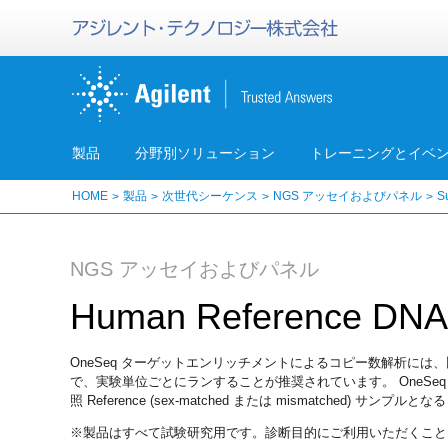
製品
分野別ソリューション
トレーニングとイベ
HOME
製品
次世代シーケンス
NGS アッセイおよびパネル
S
NGS アッセイおよびパネル
Human Reference DN
OneSeq ターゲットエンリッチメントによるコピー数解析には、比較対
で、実験単位ごとにランすることが推奨されています。 OneSeq Human R
照 Reference (sex-matched または mismatched) サンプルとなる
※製品はすべて試験研究用です。診断目的にご利用いただくこと