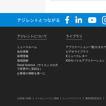
アジレントについて
ライブラリ
ニュースルーム
アプリケーション一覧/カタロ
会社情報
ビデオライブラリ
採用情報
Eニュースレター
地域貢献
IOSモバイルアプリケーション
Great Science（サイエンスの力
で世界中に笑顔を）
お客様の体験を第一に
お見積り依頼
メールニュースご登録
ニュースリリース
電気用品安全法