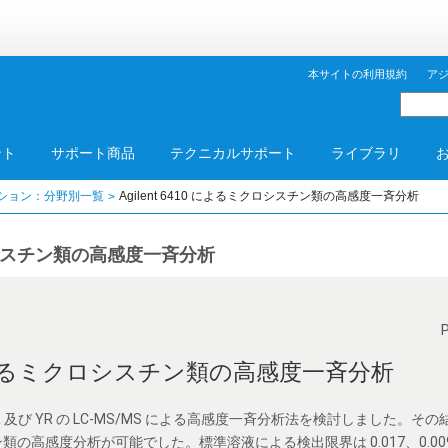
本サイトの利用規約
ア
ント
サポート商品
テクニカルサポート
ライブラリ
ション：分野別一覧
Agilent 6410 によるミクロシスチン類の高感度一斉分析
ミクロシスチン類の高感度一斉分析
10 によるミクロシスチン類の高感度一斉分析
 及び YR の LC-MS/MS による高感度一斉分析法を検討しました。その
高感度分析が可能でした。標準溶液による検出限界は 0.017、0.009 及び