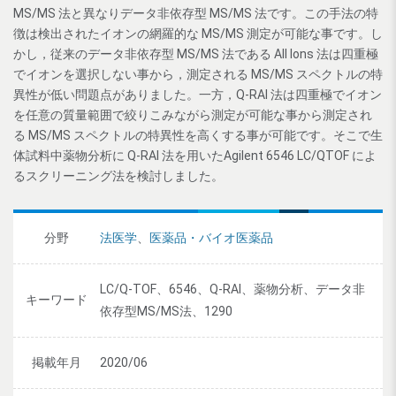
MS/MS 法と異なりデータ非依存型 MS/MS 法です。この手法の特
徴は検出されたイオンの網羅的な MS/MS 測定が可能な事です。し
かし，従来のデータ非依存型 MS/MS 法である All Ions 法は四重極
でイオンを選択しない事から，測定される MS/MS スペクトルの特
異性が低い問題点がありました。一方，Q-RAI 法は四重極でイオン
を任意の質量範囲で絞りこみながら測定が可能な事から測定され
る MS/MS スペクトルの特異性を高くする事が可能です。そこで生
体試料中薬物分析に Q-RAI 法を用いたAgilent 6546 LC/QTOF によ
るスクリーニング法を検討しました。
分野
法医学
、
医薬品・バイオ医薬品
LC/Q-TOF、6546、Q-RAI、薬物分析、データ非
キーワード
依存型MS/MS法、1290
掲載年月
2020/06