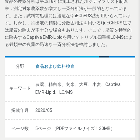
食品の農薬分析は平成18年に施工されたポジティブリスト制以
来，測定対象農薬数が増大し一斉分析法が一般的となっていま
す。また，試料前処理には迅速なQuEChERS法が用いられていま
す。しかし，抽出液の精製に分散固相法を用いるQuEChERS法で
は脂質の除去が不十分な場合もあります。そこで，脂質を特異的
に除去するCaptiva EMR-Lipidを用いてトリプル四重極LC-MSによ
る穀類中の農薬の迅速な一斉分析法を検討しました。
分野
食品および飲料検査
農薬、精白米、玄米、大豆、小麦、Captiva
キーワード
EMR-Lipid、LC/MS
掲載年月
2020/05
ページ数
5ページ （PDFファイルサイズ 1.30MB）