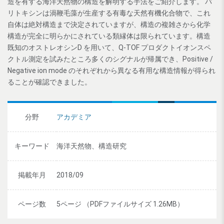
造を有する海洋天然物の構造を解明する手法をご紹介します。 パ
リトキシンは渦鞭毛藻が生産する有毒な天然有機化合物で、これ
自体は絶対構造まで決定されていますが、構造の複雑さから化学
構造が完全に明らかにされている類縁体は限られています。構造
既知のオストレオシンD を用いて、Q-TOF プロダクトイオンスペ
クトル測定を試みたところ多くのシグナルが帰属でき、Positive /
Negative ion mode のそれぞれから異なる有用な構造情報が得られ
ることが確認できました。
分野
アカデミア
キーワード
海洋天然物、構造研究
掲載年月
2018/09
ページ数
5ページ （PDFファイルサイズ 1.26MB）