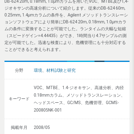
DB-624 20m, 0.18mm, 1.0μmカラムを用いたVOC、MTBE及び1,4-
ジオキサンの高速分析について紹介します。従来のDB-624 60m,
0.25mm, 1.4μmカラムの条件を、Agilent メソッドトランスレーシ
ョンソフトウェアにより簡単にDB-624 20m, 0.18mm, 1.0μmカラ
ムの条件に変換することが可能でした。ランタイムの大幅な短縮
（スピードゲイン=4.44435）ができ、1時間当り4.7サンプルの測
定が可能でした。迅速な検査により、危機管理にも十分対応する
ことができると考えられます。
分野
環境
、
材料試験と研究
VOC、MTBE、1.4-ジオキサン、高速分析、内径
0.18mmカラム、メソッドトランスレーション、
キーワード
ヘッドスペース、GC/MS、危機管理、GCMS-
200805NK-001
掲載年月
2008/05