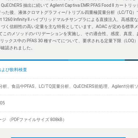
ERS 抽出に続いて Agilent Captiva EMR PFAS Food II カー
った後、液体クロマトグラフィー/トリプル四重極質量分析（LC/TQ
1260 Infinity II ハイブリッドマルチサンプラによる直接注入、高感度な Agil
づく信頼性の高い定量を主な特長としています。AOAC が定める標準メ
ンに従ってこのメソッドのバリデーションを実施し、その適合性、感度、真度
リックス中の PFAS 30 種すべてについて、要求される定量下限（LO
が確認されました。
および飲料検査
S分析、食品中PFAS、LC/TQ質量分析、QuEChERS前処理、Agilent
/05
ージ （PDFファイルサイズ 808kB）