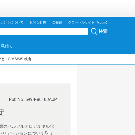
ジレントについて
お問合せ先
ご登録
グローバルサイト (A.com)
お見積り
プと LC/MS/MS 検出
Pub.No. 5994-8610JAJP
定
種類のペルフルオロアルキル化
バリデーションについて取り