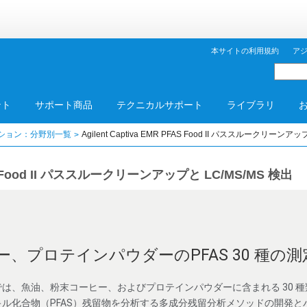
本サイトの利用規約
ア
ント
サポート商品
テクニカルサポート
ライブラリ
ション：分野別一覧
Agilent Captiva EMR PFAS Food II パススルークリーンアッ
PFAS Food II パススルークリーンアップと LC/MS/MS 検出
、プロテインパウダーのPFAS 30 種の測
は、魚油、粉末コーヒー、およびプロテインパウダーに含まれる 30 
ル化合物（PFAS）残留物を分析する多成分残留分析メソッドの開発と