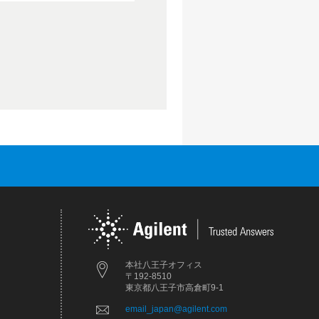
本社八王子オフィス
〒192-8510
東京都八王子市高倉町9-1
email_japan@agilent.com