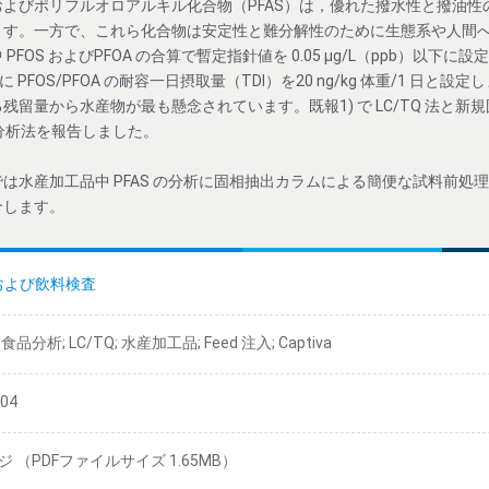
よびポリフルオロアルキル化合物（PFAS）は，優れた撥水性と撥油性
ます。一方で、これら化合物は安定性と難分解性のために生態系や人間
FOS およびPFOA の合算で暫定指針値を 0.05 μg/L（ppb）以下
月に PFOS/PFOA の耐容一日摂取量（TDI）を20 ng/kg 体重/1 日
留量から水産物が最も懸念されています。既報1) で LC/TQ 法と新
感度分析法を報告しました。
水産加工品中 PFAS の分析に固相抽出カラムによる簡便な試料前処理法お
介します。
および飲料検査
; 食品分析; LC/TQ; 水産加工品; Feed 注入; Captiva
/04
ジ （PDFファイルサイズ 1.65MB）