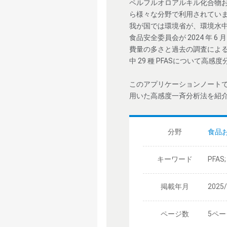
ペルフルオロアルキル化合物お
ら様々な分野で利用されてい
我が国では環境省が、環境水中 P
食品安全委員会が 2024 年 6 
費量の多さと過去の調査による残
中 29 種 PFASについて高
このアプリケーションノートでは
用いた高感度一斉分析法を紹
分野
食品
キーワード
PFAS
掲載年月
2025
ページ数
5ペー