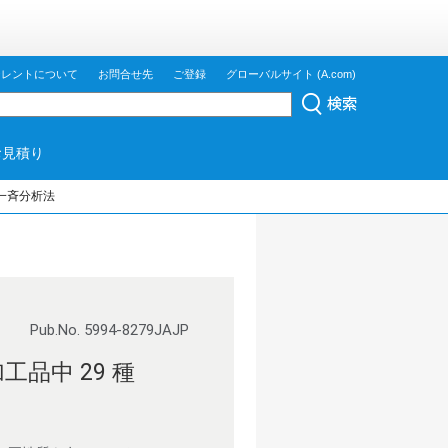
ジレントについて
お問合せ先
ご登録
グローバルサイト (A.com)
お見積り
度一斉分析法
Pub.No. 5994-8279JAJP
加工品中 29 種