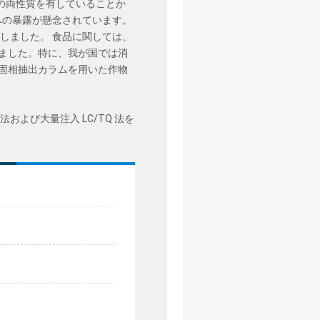
の両性質を有していることか
への暴露が懸念されています。
に設定しました。 食品に関しては、
と設定しました。特に、我が国では消
規固相抽出カラムを用いた作物
よび大量注入 LC/TQ 法を