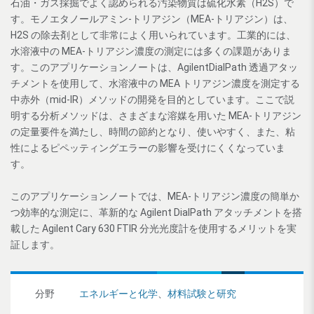
石油・ガス採掘でよく認められる汚染物質は硫化水素（H2S）で
す。モノエタノールアミン-トリアジン（MEA-トリアジン）は、
H2S の除去剤として非常によく用いられています。工業的には、
水溶液中の MEA-トリアジン濃度の測定には多くの課題がありま
す。このアプリケーションノートは、AgilentDialPath 透過アタッ
チメントを使用して、水溶液中の MEA トリアジン濃度を測定する
中赤外（mid-IR）メソッドの開発を目的としています。ここで説
明する分析メソッドは、さまざまな溶媒を用いた MEA-トリアジン
の定量要件を満たし、時間の節約となり、使いやすく、また、粘
性によるピペッティングエラーの影響を受けにくくなっていま
す。
このアプリケーションノートでは、MEA-トリアジン濃度の簡単か
つ効率的な測定に、革新的な Agilent DialPath アタッチメントを搭
載した Agilent Cary 630 FTIR 分光光度計を使用するメリットを実
証します。
分野
エネルギーと化学
、
材料試験と研究