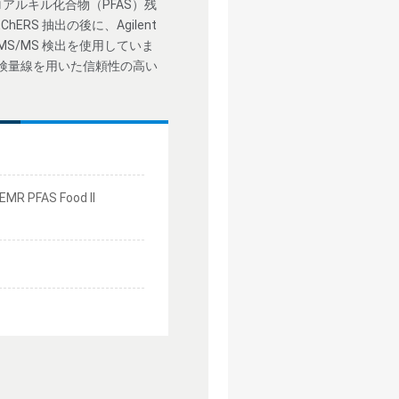
ルキル化合物（PFAS）残
S 抽出の後に、Agilent
C/MS/MS 検出を使用していま
準検量線を用いた信頼性の高い
 EMR PFAS Food II