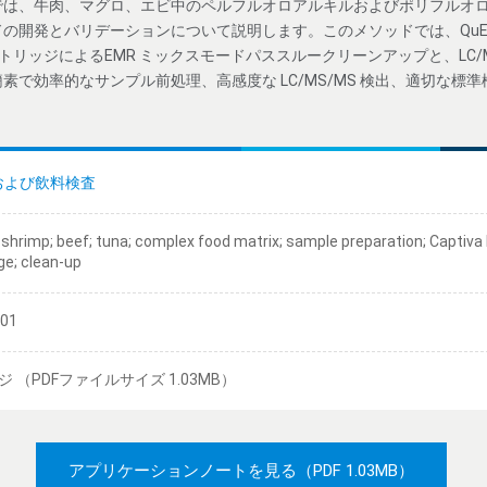
は、牛肉、マグロ、エビ中のペルフルオロアルキルおよびポリフルオロア
開発とバリデーションについて説明します。このメソッドでは、QuEChER
ood II カートリッジによるEMR ミックスモードパススルークリーンアップと、L
素で効率的なサンプル前処理、高感度な LC/MS/MS 検出、適切な標
および飲料検査
 shrimp; beef; tuna; complex food matrix; sample preparation; Captiva
ige; clean-up
/01
ジ （PDFファイルサイズ 1.03MB）
アプリケーションノートを見る
（PDF 1.03MB）