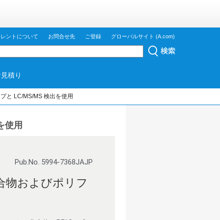
ジレントについて
お問合せ先
ご登録
グローバルサイト (A.com)
お見積り
ンアップと LC/MS/MS 検出を使用
出を使用
Pub.No. 5994-7368JAJP
化合物およびポリフ