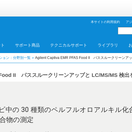
本サイトの利用規約
ア
ント
サポート商品
テクニカルサポート
ライブラリ
ション：分野別一覧
Agilent Captiva EMR PFAS Food II パススルークリー
 PFAS Food II パススルークリーンアップと LC/MS/MS 検
ビ中の 30 種類のペルフルオロアルキル
合物の測定