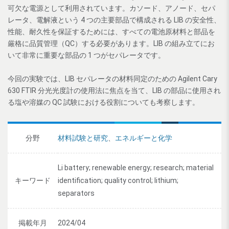
可欠な電源として利用されています。カソード、アノード、セパ
レータ、電解液という 4 つの主要部品で構成される LIB の安全性、
性能、耐久性を保証するためには、すべての電池原材料と部品を
厳格に品質管理（QC）する必要があります。LIB の組み立てにお
いて非常に重要な部品の 1 つがセパレータです。
今回の実験では、LIB セパレータの材料同定のための Agilent Cary
630 FTIR 分光光度計の使用法に焦点を当て、LIB の部品に使用され
る塩や溶媒の QC 試験における役割についても考察します。
分野
材料試験と研究
、
エネルギーと化学
Li battery; renewable energy; research; material
キーワード
identification; quality control; lithium;
separators
掲載年月
2024/04