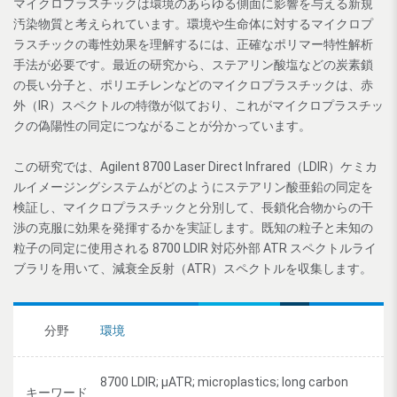
マイクロプラスチックは環境のあらゆる側面に影響を与える新規
汚染物質と考えられています。環境や生命体に対するマイクロプ
ラスチックの毒性効果を理解するには、正確なポリマー特性解析
手法が必要です。最近の研究から、ステアリン酸塩などの炭素鎖
の長い分子と、ポリエチレンなどのマイクロプラスチックは、赤
外（IR）スペクトルの特徴が似ており、これがマイクロプラスチッ
クの偽陽性の同定につながることが分かっています。
この研究では、Agilent 8700 Laser Direct Infrared（LDIR）ケミカ
ルイメージングシステムがどのようにステアリン酸亜鉛の同定を
検証し、マイクロプラスチックと分別して、長鎖化合物からの干
渉の克服に効果を発揮するかを実証します。既知の粒子と未知の
粒子の同定に使用される 8700 LDIR 対応外部 ATR スペクトルライ
ブラリを用いて、減衰全反射（ATR）スペクトルを収集します。
分野
環境
8700 LDIR; µATR; microplastics; long carbon
キーワード