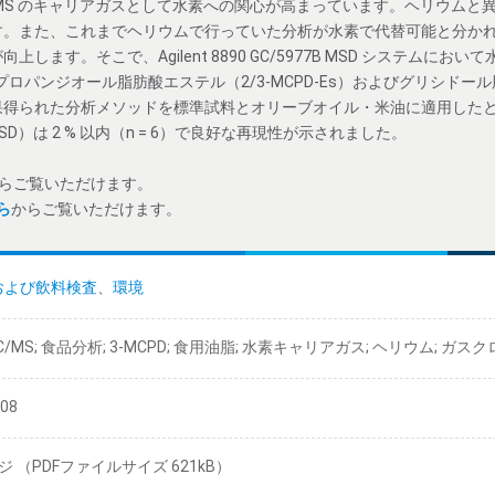
C/MS のキャリアガスとして水素への関心が高まっています。ヘリウム
す。また、これまでヘリウムで行っていた分析が水素で代替可能と分か
します。そこで、Agilent 8890 GC/5977B MSD システムに
,2-プロパンジオール脂肪酸エステル（2/3-MCPD-Es）およびグリシドー
果得られた分析メソッドを標準試料とオリーブオイル・米油に適用した
）は 2 % 以内（n = 6）で良好な再現性が示されました。
らご覧いただけます。
ら
からご覧いただけます。
および飲料検査
、
環境
 GC/MS; 食品分析; 3-MCPD; 食用油脂; 水素キャリアガス; ヘリウム; ガ
/08
ジ （PDFファイルサイズ 621kB）