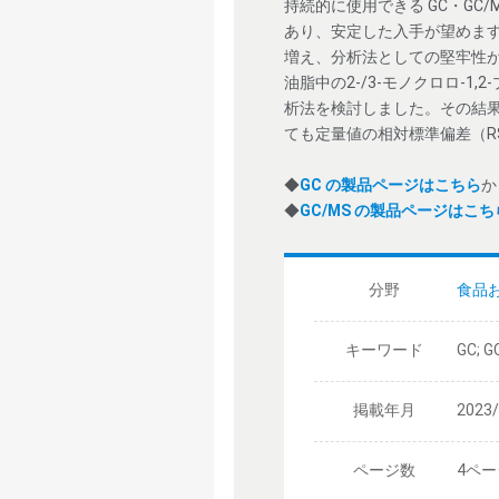
持続的に使用できる GC・G
あり、安定した入手が望めま
増え、分析法としての堅牢性が向上
油脂中の2-/3-モノクロロ-1
析法を検討しました。その結
ても定量値の相対標準偏差（RSD
◆
GC の製品ページはこちら
か
◆
GC/MS の製品ページはこち
分野
食品
キーワード
GC;
掲載年月
2023
ページ数
4ペー