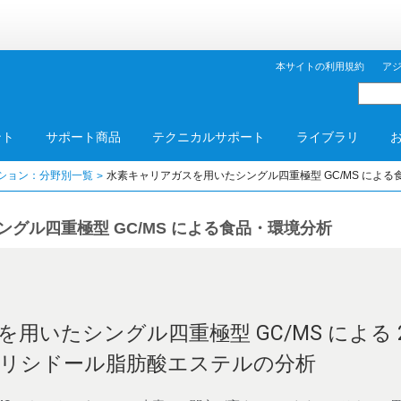
本サイトの利用規約
ア
ント
サポート商品
テクニカルサポート
ライブラリ
ション：分野別一覧
水素キャリアガスを用いたシングル四重極型 GC/MS による
グル四重極型 GC/MS による食品・環境分析
いたシングル四重極型 GC/MS による 2-/
リシドール脂肪酸エステルの分析