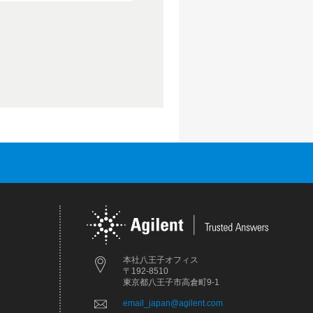
本社八王子オフィス
〒192-8510
東京都八王子市高倉町9-1
email_japan@agilent.com