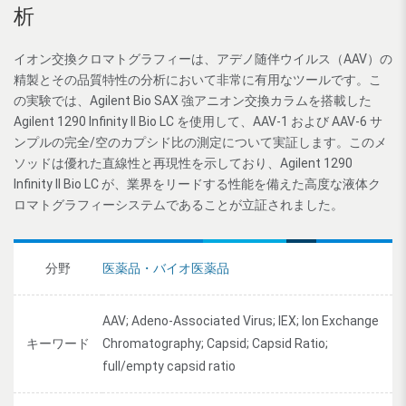
析
イオン交換クロマトグラフィーは、アデノ随伴ウイルス（AAV）の
精製とその品質特性の分析において非常に有用なツールです。こ
の実験では、Agilent Bio SAX 強アニオン交換カラムを搭載した
Agilent 1290 Infinity II Bio LC を使用して、AAV-1 および AAV-6 サ
ンプルの完全/空のカプシド比の測定について実証します。このメ
ソッドは優れた直線性と再現性を示しており、Agilent 1290
Infinity II Bio LC が、業界をリードする性能を備えた高度な液体ク
ロマトグラフィーシステムであることが立証されました。
分野
医薬品・バイオ医薬品
AAV; Adeno-Associated Virus; IEX; Ion Exchange
キーワード
Chromatography; Capsid; Capsid Ratio;
full/empty capsid ratio