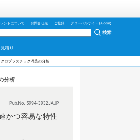
ジレントについて
お問合せ先
ご登録
グローバルサイト (A.com)
お見積り
よるマイクロプラスチック汚染の分析
染の分析
Pub.No. 5994-3932JAJP
速かつ容易な特性