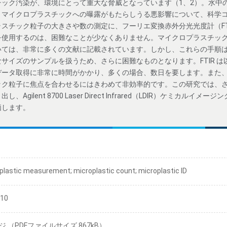
チック汚染が、環境にとって重大な脅威となっています（1、2）。水中
、マイクロプラスチックへの曝露がもたらしうる悪影響について、科学
スチック粒子の大きさや数の測定に、フーリエ変換赤外分光光度計（FT
を使用するのは、困難なことが少なくありません。マイクロプラスチッ
いては、非常に多くの文献に記載されています。しかし、これらの手順
サイズのサンプルを扱うため、さらに困難なものとなります。FTIR 
ータ取得に非常に時間がかかり、多くの場合、数日を要します。また、F
ック粒子に焦点を合わせるにはきわめて非効率的です。この研究では、
gilent 8700 Laser Direct Infrared（LDIR）ケミカルイ
価します。
plastic measurement; microplastic count; microplastic ID
/10
ジ （PDFファイルサイズ 867kB）