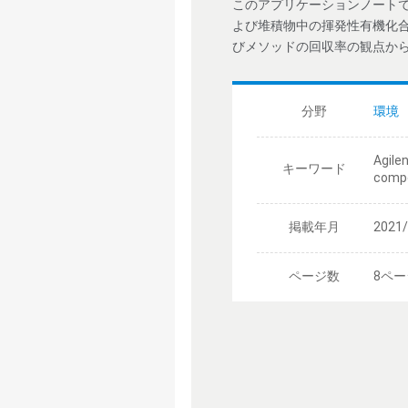
このアプリケーションノートでは、A
よび堆積物中の揮発性有機化
びメソッドの回収率の観点か
分野
環境
Agile
キーワード
comp
掲載年月
2021
ページ数
8ペー