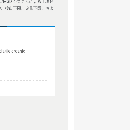
GC/MSD システムによる土壌お
性、検出下限、定量下限、およ
latile organic