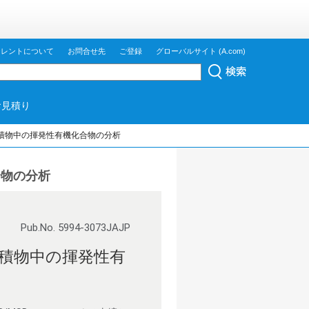
ジレントについて
お問合せ先
ご登録
グローバルサイト (A.com)
お見積り
よび堆積物中の揮発性有機化合物の分析
合物の分析
Pub.No. 5994-3073JAJP
び堆積物中の揮発性有