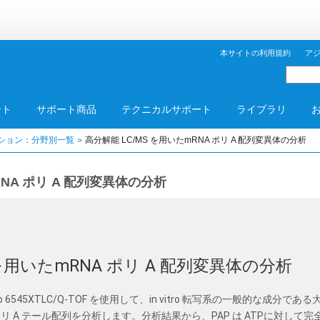
本サイトの利用規約
ア
ント
サポート商品
テクニカルサポート
ライブラリ
ション：分野別一覧
高分解能 LC/MS を用いたmRNA ポリ A 配列変異体の分析
RNA ポリ A 配列変異体の分析
 を用いたmRNA ポリ A 配列変異体の分析
ceBio 6545XTLC/Q-TOF を使用して、in vitro 転写系の一般的な成分
リ A テール配列を分析します。分析結果から、PAP は ATPに対して