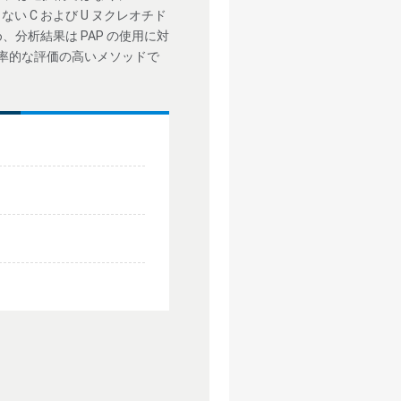
ない C および U ヌクレオチド
分析結果は PAP の使用に対
効率的な評価の高いメソッドで