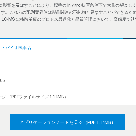
に影響を及ぼすことにより、標準の in vitro 転写条件下で大量の望ましく
す。これらの配列変異体は製品関連の不純物と見なすことができるため、
 LC/MS は核酸治療のプロセス最適化と品質管理において、高感度で
品・バイオ医薬品
/05
ージ （PDFファイルサイズ 1.14MB）
アプリケーションノートを見る
（PDF 1.14MB）