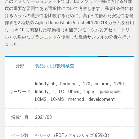
このアプリケーションノートでは、LC メソッド開発における分離
度の重要な要因である選択性について考察します。高 pH 条件にお
けるカラムの選択性を比較するために、高 pH で優れた安定性を発
揮する2 種類の Agilent InfinityLab Poroshell 120 C18 カラムを利用
し、pH 10 に調整した移動相（ギ酸アンモニウムとアセトニトリ
ル）の単純なグラジエントを使用した農薬サンプルの分析を行い
ました。
分野
食品および飲料検査
InfinityLab、Poroshell、120、column、1290、
キーワード
Infinity、II、LC、Ultivo、triple、quadrupole、
LCMS、LC-MS、method、development
掲載年月
2021/03
ページ数
4ページ （PDFファイルサイズ 859kB）