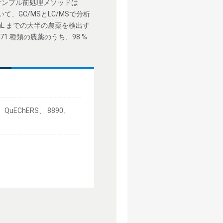
サンプル前処理メソッドは
を用いて、GC/MSとLC/MSで分析
g/mL までの大半の農薬を検出す
 種類の農薬のうち、98 %
p、 QuEChERS、 8890、