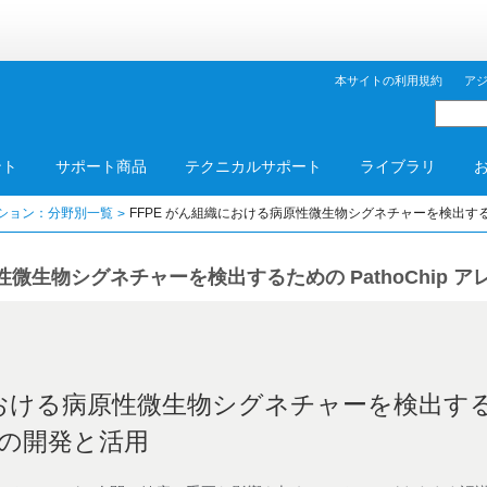
本サイトの利用規約
ア
ント
サポート商品
テクニカルサポート
ライブラリ
ション：分野別一覧
FFPE がん組織における病原性微生物シグネチャーを検出するため
性微生物シグネチャーを検出するための PathoChip 
織における病原性微生物シグネチャーを検出す
レイの開発と活用