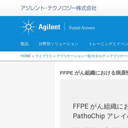
製品
分野別ソリューション
トレーニングとイベ
HOME
ライブラリ
アプリケーション一覧/カタログ
アプリケー
FFPE がん組織における病原
FFPE がん組
PathoChip ア