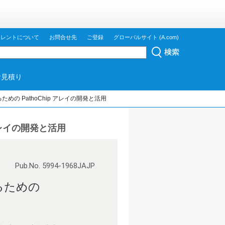
ジレントについて
お問合せ先
ご登録
グローバルサイト (A.com)
お見積り
の PathoChip アレイの開発と活用
アレイの開発と活用
Pub.No. 5994-1968JAJP
るための