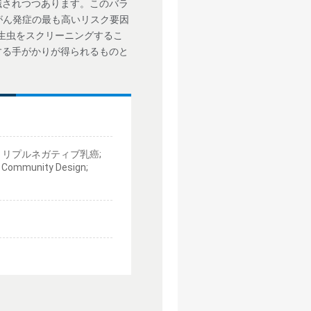
識されつつあります。このバラ
）はがん発症の最も高いリスク要因
生虫をスクリーニングするこ
する手がかりが得られるものと
; トリプルネガティブ乳癌;
ommunity Design;