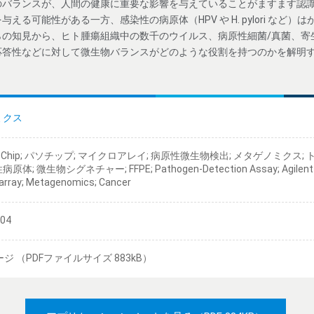
のバランスが、人間の健康に重要な影響を与えていることがますます認
える可能性がある一方、感染性の病原体（HPV や H. pylori など
らの知見から、ヒト腫瘍組織中の数千のウイルス、病原性細菌/真菌、寄
応答性などに対して微生物バランスがどのような役割を持つのかを解明
ミクス
hoChip; パソチップ; マイクロアレイ; 病原性微生物検出; メタゲノミクス
原体; 微生物シグネチャー; FFPE; Pathogen-Detection Assay; Agilent C
array; Metagenomics; Cancer
/04
ージ （PDFファイルサイズ 883kB）