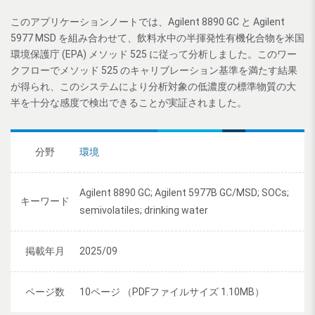
このアプリケーションノートでは、Agilent 8890 GC と Agilent
5977 MSD を組み合わせて、飲料水中の半揮発性有機化合物を米国
環境保護庁 (EPA) メソッド 525 に従って分析しました。このワー
クフローでメソッド 525 のキャリブレーション基準を満たす結果
が得られ、このシステムにより分析対象の低濃度の標準物質の大
半を十分な感度で検出できることが実証されました。
分野
環境
Agilent 8890 GC; Agilent 5977B GC/MSD; SOCs;
キーワード
semivolatiles; drinking water
掲載年月
2025/09
ページ数
10ページ （PDFファイルサイズ 1.10MB）