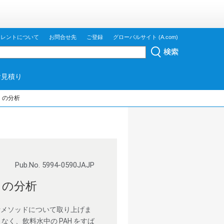
ジレントについて
お問合せ先
ご登録
グローバルサイト (A.com)
お見積り
H の分析
Pub.No. 5994-0590JAJP
H の分析
析メソッドについて取り上げま
く、飲料水中の PAH をすば