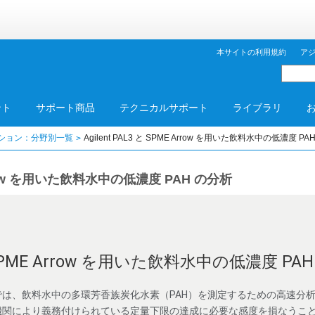
本サイトの利用規約
ア
ント
サポート商品
テクニカルサポート
ライブラリ
ション：分野別一覧
Agilent PAL3 と SPME Arrow を用いた飲料水中の低濃度 PA
 Arrow を用いた飲料水中の低濃度 PAH の分析
 と SPME Arrow を用いた飲料水中の低濃度 PA
は、飲料水中の多環芳香族炭化水素（PAH）を測定するための高速分
関により義務付けられている定量下限の達成に必要な感度を損なうことな