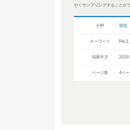
やくサンプリングすることが
分野
環境
キーワード
PAL3
掲載年月
2020
ページ数
4ペー