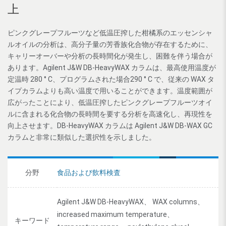
上
ピンクグレープフルーツなど低温圧搾した柑橘系のエッセンシャ
ルオイルの分析は、高分子量の芳香族化合物が存在するために、
キャリーオーバーや分析の長時間化が発生し、困難を伴う場合が
あります。Agilent J&W DB-HeavyWAX カラムは、最高使用温度が
定温時 280 ° C、プログラムされた場合290 ° C で、従来の WAX タ
イプカラムよりも高い温度で用いることができます。温度範囲が
広がったことにより、低温圧搾したピンクグレープフルーツオイ
ルに含まれる化合物の長時間を要する分析を高速化し、再現性を
向上させます。DB-HeavyWAX カラムは Agilent J&W DB-WAX GC
カラムと非常に類似した選択性を示しました。
分野
食品および飲料検査
Agilent J&W DB-HeavyWAX、 WAX columns、
increased maximum temperature、
キーワード