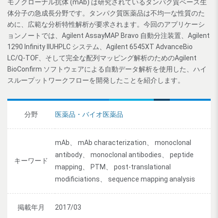
モノクローナル抗体 (mAb) は研究されているタンパク質ベース生
体分子の急成長分野です。タンパク質医薬品は不均一な性質のた
めに、広範な分析特性解析が要求されます。今回のアプリケーシ
ョンノートでは、Agilent AssayMAP Bravo 自動分注装置、Agilent
1290 Infinity IIUHPLC システム、Agilent 6545XT AdvanceBio
LC/Q-TOF、そして完全な配列マッピング解析のためのAgilent
BioConfirm ソフトウェアによる自動データ解析を使用した、ハイ
スループットワークフローを開発したことを紹介します。
分野
医薬品・バイオ医薬品
mAb、 mAb characterization、 monoclonal
antibody、 monoclonal antibodies、 peptide
キーワード
mapping、 PTM、 post-translational
modificiations、 sequence mapping analysis
掲載年月
2017/03