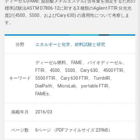
ディーゼル(FAME: 脂肪酸メチルエステル) 含有量を測定するための
標準試験法ASTM D7806-12に対する3 種類のAgilent FTIR 分光光
度計(4500、5500、およびCary 630) の適用性について考察しま
す。
分野
エネルギーと化学
、
材料試験と研究
ディーゼル燃料、 FAME、 バイオディーゼル、
FTIR、 4500、 5500、 Cary 630、 4500 FTIR、
キーワード
5500 FTIR、 Cary 630 FTIR、 TumblIR、
DialPath、 MicroLab、 portable FTIR、
FAMEs、
掲載年月
2016/03
ページ数
6ページ （PDFファイルサイズ 239kB）