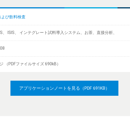
および飲料検査
-MS、 ISIS、 インテグレート試料導入システム、お茶、直接分析、
/08
ジ （PDFファイルサイズ 690kB）
アプリケーションノートを見る
（PDF 691KB）