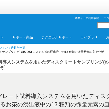
本サイトの利用規約
ア
ント
サポート商品
テクニカルサポート
ライブラリ
ション：分野別一覧
サンプリング(ISIS-DS) によるお茶の浸出液中の13 種類の微量元素の直接分析
試料導入システムを用いたディスクリートサンプリング(ISI
分析
インテグレート試料導入システムを用いたディ
) によるお茶の浸出液中の13 種類の微量元素の