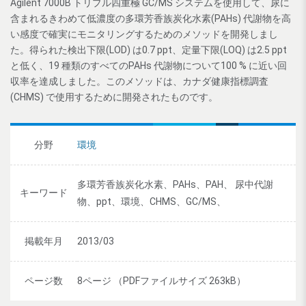
Agilent 7000B トリプル四重極 GC/MS システムを使用して、尿に
含まれるきわめて低濃度の多環芳香族炭化水素(PAHs) 代謝物を高
い感度で確実にモニタリングするためのメソッドを開発しまし
た。得られた検出下限(LOD) は0.7 ppt、定量下限(LOQ) は2.5 ppt
と低く、19 種類のすべてのPAHs 代謝物について100 % に近い回
収率を達成しました。このメソッドは、カナダ健康指標調査
(CHMS) で使用するために開発されたものです。
分野
環境
多環芳香族炭化水素、PAHs、PAH、 尿中代謝
キーワード
物、ppt、環境、CHMS、GC/MS、
掲載年月
2013/03
ページ数
8ページ （PDFファイルサイズ 263kB）