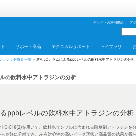
本サイトの利用規約
ア
ント
サポート商品
テクニカルサポート
ライブラリ
ション：分野別一覧
逆相LCカラムによるppbレベルの飲料水中アトラジンの分析
ベルの飲料水中アトラジンの分析
よるppbレベルの飲料水中アトラジンの分析
C18(2)とHC-C18(2)を用いて、飲料水サンプルに含まれる除草剤アトラ
から良好に分離でき、左右対称性の高いピーク形状と高品質の結果が得