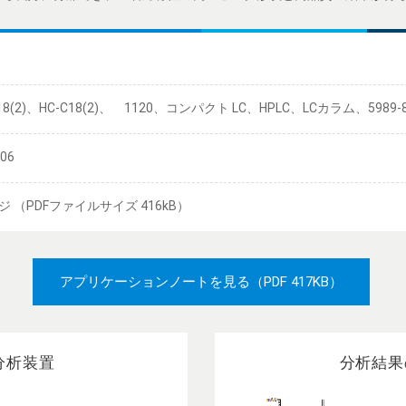
18(2)、HC-C18(2)、 1120、コンパクト LC、HPLC、LCカラム、5989-8
/06
ジ （PDFファイルサイズ 416kB）
アプリケーションノートを見る
（PDF 417KB）
分析装置
分析結果