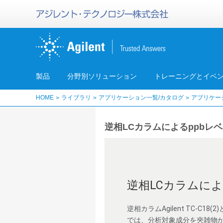
製品
分野別ソリューション
トレーニングとイベ
HOME
ライブラリ
アプリケーション一覧/カタログ
アプリケー
逆相LCカラムによるppbレ
逆相LCカラムに
逆相カラムAgilent TC-
では、分析対象成分を夾雑物